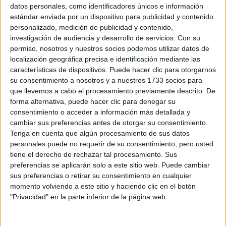
Sobre ti
datos personales, como identificadores únicos e información
estándar enviada por un dispositivo para publicidad y contenido
personalizado, medición de publicidad y contenido,
Soy:
*
investigación de audiencia y desarrollo de servicios.
Con su
Chico
permiso, nosotros y nuestros socios podemos utilizar datos de
Chica
localización geográfica precisa e identificación mediante las
características de dispositivos. Puede hacer clic para otorgarnos
¿En qué año terminas (o terminaste) bachillerato o FP?
*
su consentimiento a nosotros y a nuestros 1733 socios para
que llevemos a cabo el procesamiento previamente descrito. De
forma alternativa, puede hacer clic para denegar su
consentimiento o acceder a información más detallada y
Soy estudiante de:
*
cambiar sus preferencias antes de otorgar su consentimiento.
Tenga en cuenta que algún procesamiento de sus datos
personales puede no requerir de su consentimiento, pero usted
tiene el derecho de rechazar tal procesamiento. Sus
preferencias se aplicarán solo a este sitio web. Puede cambiar
Términos y Condiciones de Uso
sus preferencias o retirar su consentimiento en cualquier
momento volviendo a este sitio y haciendo clic en el botón
Acepto
los
Términos y Condiciones
de uso
*
"Privacidad" en la parte inferior de la página web.