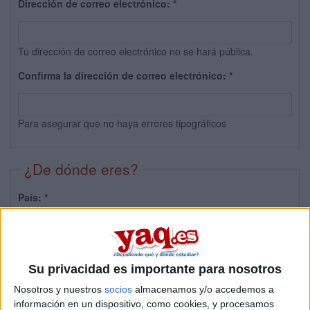
Dirección de correo electrónico:
*
Tu dirección de correo electrónico no se hará pública.
Confirma la dirección de correo electrónico:
*
Para asegurar que no haya errores tipográficos
¿De dónde eres?
País:
*
Provincia:
Su privacidad es importante para nosotros
Nosotros y nuestros
socios
almacenamos y/o accedemos a
información en un dispositivo, como cookies, y procesamos