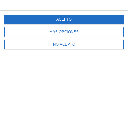
mensajes privados.
Y como regalo de agradecimiento, por registrarte te daremos
gratis una copia de nuestro ebook con 100 consejos para tu
ACEPTO
primer año de universidad
.
MÁS OPCIONES
NO ACEPTO
¿A qué esperas?