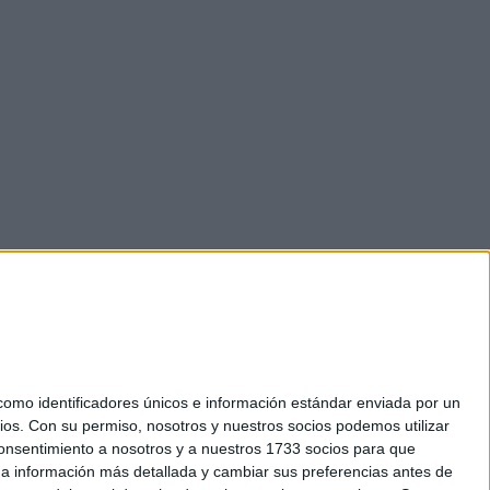
mo identificadores únicos e información estándar enviada por un
ios.
Con su permiso, nosotros y nuestros socios podemos utilizar
 consentimiento a nosotros y a nuestros 1733 socios para que
okies
 a información más detallada y cambiar sus preferencias antes de
el. +34 91 593 2767