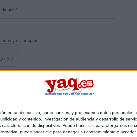
s
de uso
*
umano y evitar spam.
 en un dispositivo, como cookies, y procesamos datos personales, co
blicidad y contenido, investigación de audiencia y desarrollo de servic
Quiénes somos
|
Contactar
|
Anúnciate
as características de dispositivos. Puede hacer clic para otorgarnos su
o legal
|
Politica de privacidad
|
Condiciones generales
|
Política de co
ternativa, puede hacer clic para denegar su consentimiento o acceder
s Mediterráneo S.L.
- Diego de León 47 - 28006 Madrid [ESPAÑA] - T