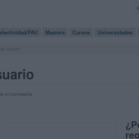
electividad/PAU
Masters
Cursos
Universidades
de usuario
suario
dé mi contraseña
¿P
reg