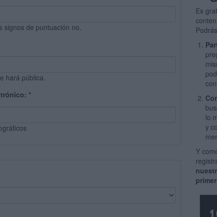
Es gra
conten
s signos de puntuación no.
Podrás
Par
pre
mis
pod
e hará pública.
con
ctrónico:
*
Com
bus
lo 
y c
ográficos
men
Y como
regist
nuest
primer