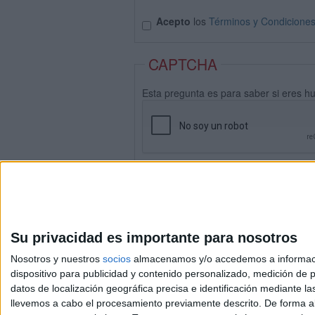
Acepto
los
Términos y Condicione
CAPTCHA
Esta pregunta es para saber si eres h
Su privacidad es importante para nosotros
Nosotros y nuestros
socios
almacenamos y/o accedemos a información
dispositivo para publicidad y contenido personalizado, medición de pu
datos de localización geográfica precisa e identificación mediante l
Avis
llevemos a cabo el procesamiento previamente descrito. De forma al
© 2003-2026
Compá