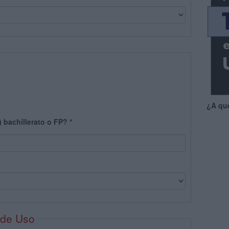
¿A qu
) bachillerato o FP?
*
 de Uso