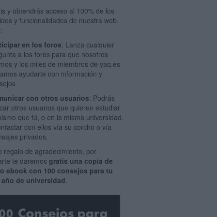
tis y obtendrás acceso al 100% de los
idos y funcionalidades de nuestra web.
:
ticipar en los foros
: Lanza cualquier
gunta a los foros para que nosotros
mos y los miles de miembros de yaq.es
amos ayudarte con información y
sejos
unicar con otros usuarios
: Podrás
car otros usuarios que quieren estudiar
mismo que tú, o en la misma universidad,
ontactar con ellos vía su corcho o vía
sajes privados.
 regalo de agradecimiento, por
rarte te daremos
gratis una copia de
ro ebook con 100 consejos para tu
 año de universidad
.