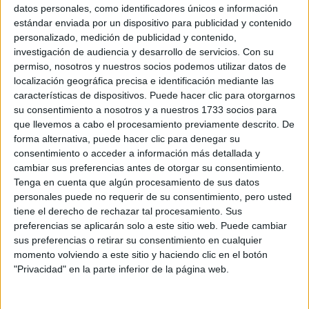
Sobre ti
datos personales, como identificadores únicos e información
estándar enviada por un dispositivo para publicidad y contenido
personalizado, medición de publicidad y contenido,
Soy:
*
investigación de audiencia y desarrollo de servicios.
Con su
Chico
permiso, nosotros y nuestros socios podemos utilizar datos de
Chica
localización geográfica precisa e identificación mediante las
características de dispositivos. Puede hacer clic para otorgarnos
¿En qué año terminas (o terminaste) bachillerato o FP?
*
su consentimiento a nosotros y a nuestros 1733 socios para
que llevemos a cabo el procesamiento previamente descrito. De
forma alternativa, puede hacer clic para denegar su
consentimiento o acceder a información más detallada y
Soy estudiante de:
*
cambiar sus preferencias antes de otorgar su consentimiento.
Tenga en cuenta que algún procesamiento de sus datos
personales puede no requerir de su consentimiento, pero usted
tiene el derecho de rechazar tal procesamiento. Sus
preferencias se aplicarán solo a este sitio web. Puede cambiar
Términos y Condiciones de Uso
sus preferencias o retirar su consentimiento en cualquier
momento volviendo a este sitio y haciendo clic en el botón
Acepto
los
Términos y Condiciones
de uso
*
"Privacidad" en la parte inferior de la página web.