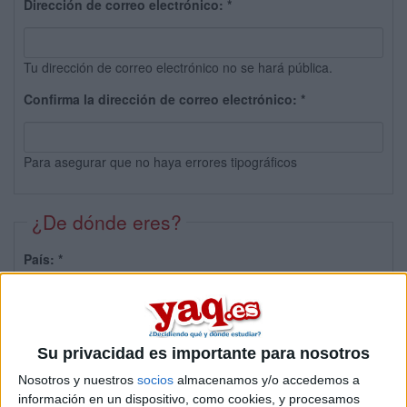
Dirección de correo electrónico:
*
Tu dirección de correo electrónico no se hará pública.
Confirma la dirección de correo electrónico:
*
Para asegurar que no haya errores tipográficos
¿De dónde eres?
País:
*
Provincia:
Su privacidad es importante para nosotros
Nosotros y nuestros
socios
almacenamos y/o accedemos a
información en un dispositivo, como cookies, y procesamos