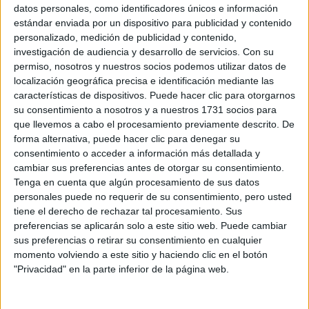
Sobre ti
datos personales, como identificadores únicos e información
estándar enviada por un dispositivo para publicidad y contenido
personalizado, medición de publicidad y contenido,
Soy:
*
investigación de audiencia y desarrollo de servicios.
Con su
Chico
permiso, nosotros y nuestros socios podemos utilizar datos de
Chica
localización geográfica precisa e identificación mediante las
características de dispositivos. Puede hacer clic para otorgarnos
¿En qué año terminas (o terminaste) bachillerato o FP?
*
su consentimiento a nosotros y a nuestros 1731 socios para
que llevemos a cabo el procesamiento previamente descrito. De
forma alternativa, puede hacer clic para denegar su
consentimiento o acceder a información más detallada y
Soy estudiante de:
*
cambiar sus preferencias antes de otorgar su consentimiento.
Tenga en cuenta que algún procesamiento de sus datos
personales puede no requerir de su consentimiento, pero usted
tiene el derecho de rechazar tal procesamiento. Sus
preferencias se aplicarán solo a este sitio web. Puede cambiar
Términos y Condiciones de Uso
sus preferencias o retirar su consentimiento en cualquier
momento volviendo a este sitio y haciendo clic en el botón
Acepto
los
Términos y Condiciones
de uso
*
"Privacidad" en la parte inferior de la página web.