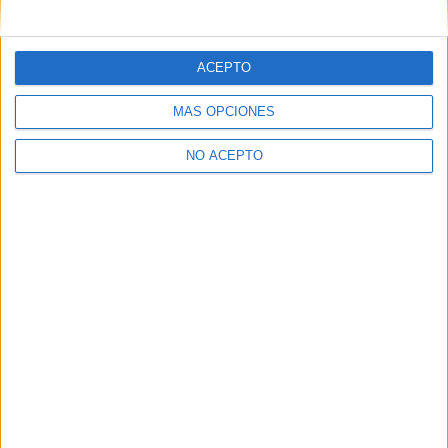
mensajes privados.
Y como regalo de agradecimiento, por registrarte te daremos
gratis una copia de nuestro ebook con 100 consejos para tu
ACEPTO
primer año de universidad
.
MÁS OPCIONES
NO ACEPTO
¿A qué esperas?