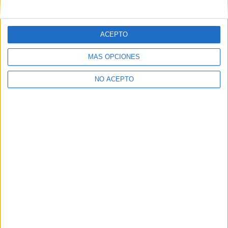
mensajes privados.
Y como regalo de agradecimiento, por registrarte te daremos
gratis una copia de nuestro ebook con 100 consejos para tu
ACEPTO
primer año de universidad
.
MÁS OPCIONES
NO ACEPTO
¿A qué esperas?