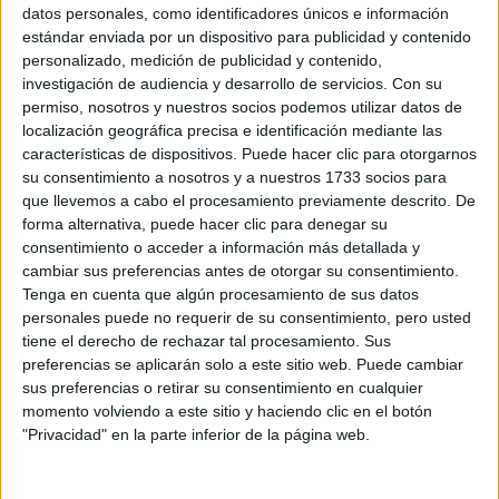
Sobre ti
datos personales, como identificadores únicos e información
estándar enviada por un dispositivo para publicidad y contenido
personalizado, medición de publicidad y contenido,
Soy:
*
investigación de audiencia y desarrollo de servicios.
Con su
Chico
permiso, nosotros y nuestros socios podemos utilizar datos de
Chica
localización geográfica precisa e identificación mediante las
características de dispositivos. Puede hacer clic para otorgarnos
¿En qué año terminas (o terminaste) bachillerato o FP?
*
su consentimiento a nosotros y a nuestros 1733 socios para
que llevemos a cabo el procesamiento previamente descrito. De
forma alternativa, puede hacer clic para denegar su
consentimiento o acceder a información más detallada y
Soy estudiante de:
*
cambiar sus preferencias antes de otorgar su consentimiento.
Tenga en cuenta que algún procesamiento de sus datos
personales puede no requerir de su consentimiento, pero usted
tiene el derecho de rechazar tal procesamiento. Sus
preferencias se aplicarán solo a este sitio web. Puede cambiar
Términos y Condiciones de Uso
sus preferencias o retirar su consentimiento en cualquier
momento volviendo a este sitio y haciendo clic en el botón
Acepto
los
Términos y Condiciones
de uso
*
"Privacidad" en la parte inferior de la página web.