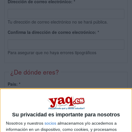
Dirección de correo electrónico:
*
Tu dirección de correo electrónico no se hará pública.
Confirma la dirección de correo electrónico:
*
Para asegurar que no haya errores tipográficos
¿De dónde eres?
País:
*
Provincia:
Su privacidad es importante para nosotros
Nosotros y nuestros
socios
almacenamos y/o accedemos a
información en un dispositivo, como cookies, y procesamos