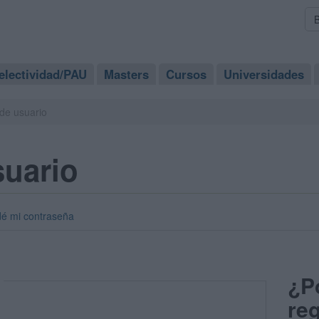
electividad/PAU
Masters
Cursos
Universidades
de usuario
suario
dé mi contraseña
¿P
reg