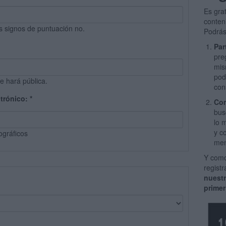
Es gra
conten
s signos de puntuación no.
Podrás
Par
pre
mis
pod
e hará pública.
con
ctrónico:
*
Com
bus
lo 
y c
ográficos
men
Y como
regist
nuest
primer