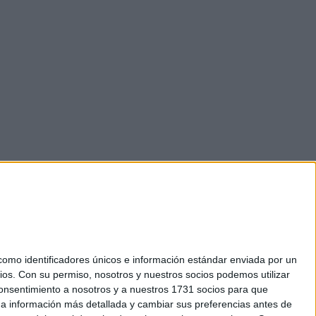
mo identificadores únicos e información estándar enviada por un
ios.
Con su permiso, nosotros y nuestros socios podemos utilizar
 consentimiento a nosotros y a nuestros 1731 socios para que
okies
 a información más detallada y cambiar sus preferencias antes de
el. +34 91 593 2767