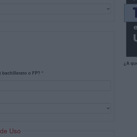
¿A qu
) bachillerato o FP?
*
 de Uso