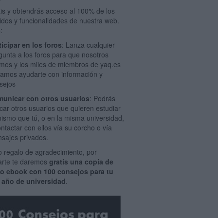
tis y obtendrás acceso al 100% de los
idos y funcionalidades de nuestra web.
:
ticipar en los foros
: Lanza cualquier
gunta a los foros para que nosotros
mos y los miles de miembros de yaq.es
amos ayudarte con información y
sejos
unicar con otros usuarios
: Podrás
car otros usuarios que quieren estudiar
mismo que tú, o en la misma universidad,
ontactar con ellos vía su corcho o vía
sajes privados.
 regalo de agradecimiento, por
rarte te daremos
gratis una copia de
ro ebook con 100 consejos para tu
 año de universidad
.