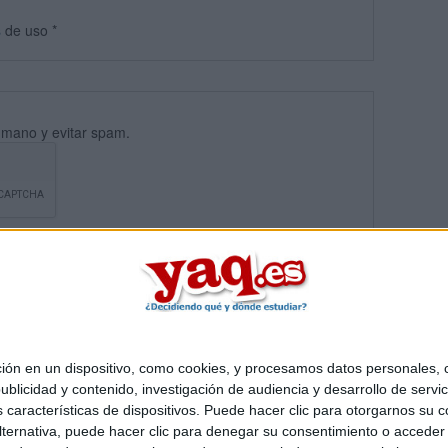
s
de uso
*
umano y evitar spam.
 en un dispositivo, como cookies, y procesamos datos personales, co
blicidad y contenido, investigación de audiencia y desarrollo de servic
Quiénes somos
|
Contactar
|
Anúnciate
as características de dispositivos. Puede hacer clic para otorgarnos su
o legal
|
Politica de privacidad
|
Condiciones generales
|
Política de co
ternativa, puede hacer clic para denegar su consentimiento o acceder
s Mediterráneo S.L.
- Diego de León 47 - 28006 Madrid [ESPAÑA] - T