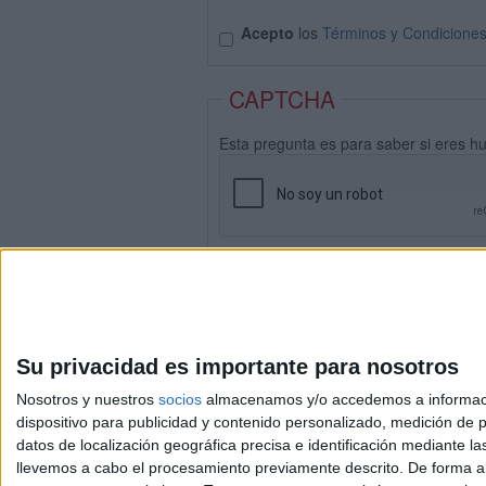
Acepto
los
Términos y Condicione
CAPTCHA
Esta pregunta es para saber si eres h
Su privacidad es importante para nosotros
Nosotros y nuestros
socios
almacenamos y/o accedemos a información
dispositivo para publicidad y contenido personalizado, medición de pu
datos de localización geográfica precisa e identificación mediante l
Avis
llevemos a cabo el procesamiento previamente descrito. De forma al
© 2003-2026
Compá