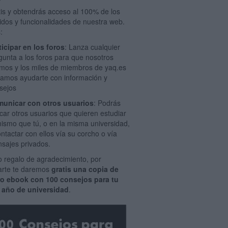
tis y obtendrás acceso al 100% de los
idos y funcionalidades de nuestra web.
:
ticipar en los foros
: Lanza cualquier
gunta a los foros para que nosotros
mos y los miles de miembros de yaq.es
amos ayudarte con información y
sejos
unicar con otros usuarios
: Podrás
car otros usuarios que quieren estudiar
mismo que tú, o en la misma universidad,
ontactar con ellos vía su corcho o vía
sajes privados.
 regalo de agradecimiento, por
rarte te daremos
gratis una copia de
ro ebook con 100 consejos para tu
 año de universidad
.