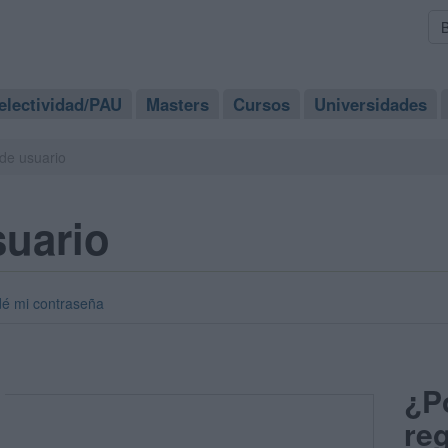
electividad/PAU
Masters
Cursos
Universidades
de usuario
suario
dé mi contraseña
¿P
reg