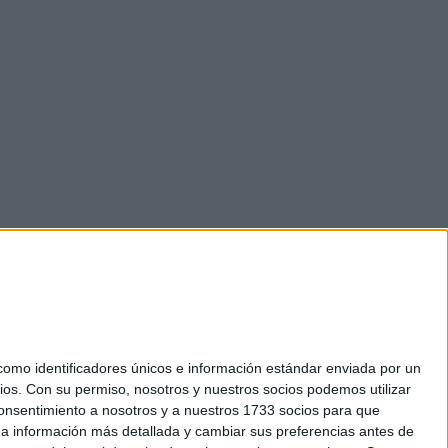
mo identificadores únicos e información estándar enviada por un
ios.
Con su permiso, nosotros y nuestros socios podemos utilizar
 consentimiento a nosotros y a nuestros 1733 socios para que
okies
 a información más detallada y cambiar sus preferencias antes de
el. +34 91 593 2767