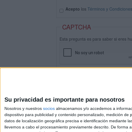
Acepto
los
Términos y Condicione
CAPTCHA
Esta pregunta es para saber si eres h
Su privacidad es importante para nosotros
Nosotros y nuestros
socios
almacenamos y/o accedemos a información
dispositivo para publicidad y contenido personalizado, medición de pu
datos de localización geográfica precisa e identificación mediante l
Avis
llevemos a cabo el procesamiento previamente descrito. De forma al
© 2003-2026
Compá