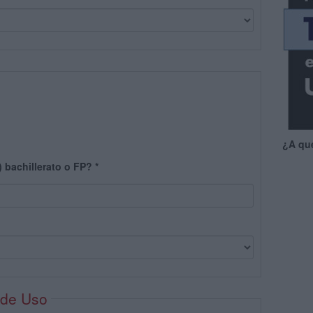
¿A qu
) bachillerato o FP?
*
 de Uso