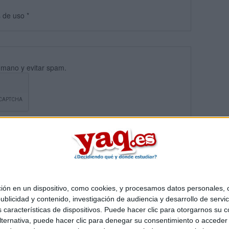
s
de uso
*
umano y evitar spam.
 en un dispositivo, como cookies, y procesamos datos personales, co
blicidad y contenido, investigación de audiencia y desarrollo de servic
Quiénes somos
|
Contactar
|
Anúnciate
as características de dispositivos. Puede hacer clic para otorgarnos su
o legal
|
Politica de privacidad
|
Condiciones generales
|
Política de co
ternativa, puede hacer clic para denegar su consentimiento o acceder
s Mediterráneo S.L.
- Diego de León 47 - 28006 Madrid [ESPAÑA] - T