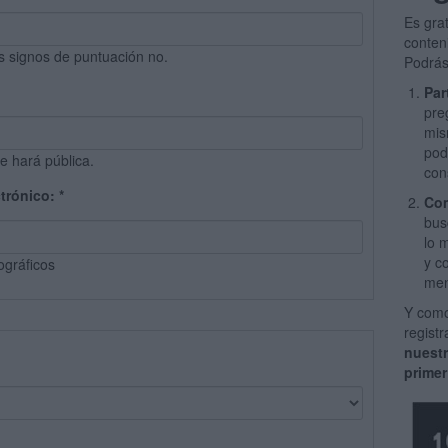
Es gra
conten
s signos de puntuación no.
Podrás
Par
pre
mis
pod
e hará pública.
con
ctrónico:
*
Com
bus
lo 
y c
ográficos
men
Y como
regist
nuest
primer