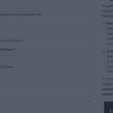
Es gra
conten
s signos de puntuación no.
Podrás
Par
pre
mis
pod
e hará pública.
con
ctrónico:
*
Com
bus
lo 
y c
ográficos
men
Y como
regist
nuest
primer