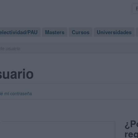
electividad/PAU
Masters
Cursos
Universidades
de usuario
suario
dé mi contraseña
¿P
reg