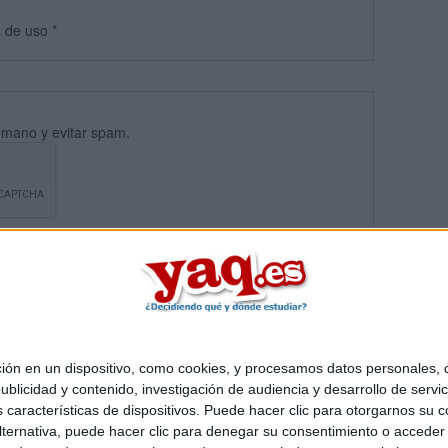
s
de uso
*
umano y evitar spam.
 en un dispositivo, como cookies, y procesamos datos personales, co
blicidad y contenido, investigación de audiencia y desarrollo de servic
Quiénes somos
|
Contactar
|
Anúnciate
as características de dispositivos. Puede hacer clic para otorgarnos su
o legal
|
Politica de privacidad
|
Condiciones generales
|
Política de co
ternativa, puede hacer clic para denegar su consentimiento o acceder
s Mediterráneo S.L.
- Diego de León 47 - 28006 Madrid [ESPAÑA] - T