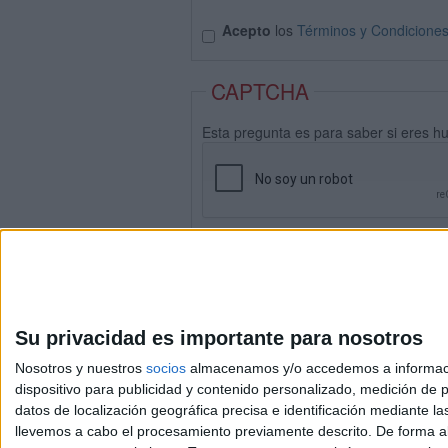
Acepto
los
Términos y Condicione
CAPTCHA
Esta pregunta es para saber si eres h
Su privacidad es importante para nosotros
Nosotros y nuestros
socios
almacenamos y/o accedemos a información
dispositivo para publicidad y contenido personalizado, medición de pu
datos de localización geográfica precisa e identificación mediante l
Avis
llevemos a cabo el procesamiento previamente descrito. De forma al
© 2003-2026
Compá