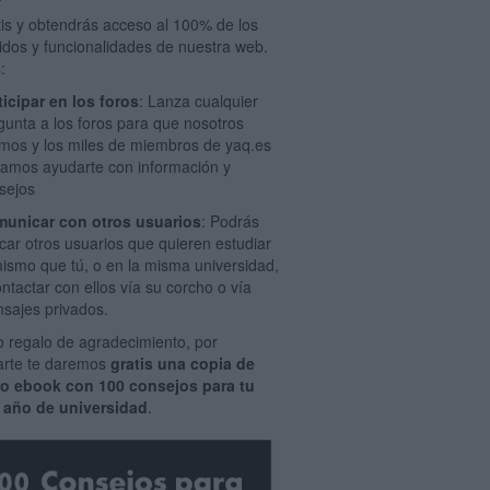
tis y obtendrás acceso al 100% de los
idos y funcionalidades de nuestra web.
:
ticipar en los foros
: Lanza cualquier
gunta a los foros para que nosotros
mos y los miles de miembros de yaq.es
amos ayudarte con información y
sejos
unicar con otros usuarios
: Podrás
car otros usuarios que quieren estudiar
mismo que tú, o en la misma universidad,
ontactar con ellos vía su corcho o vía
sajes privados.
 regalo de agradecimiento, por
rarte te daremos
gratis una copia de
ro ebook con 100 consejos para tu
 año de universidad
.