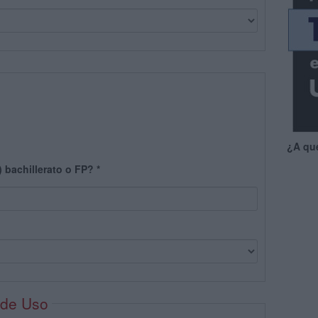
¿A qu
) bachillerato o FP?
*
 de Uso