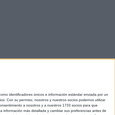
mo identificadores únicos e información estándar enviada por un
ios.
Con su permiso, nosotros y nuestros socios podemos utilizar
 consentimiento a nosotros y a nuestros 1733 socios para que
okies
 a información más detallada y cambiar sus preferencias antes de
el. +34 91 593 2767