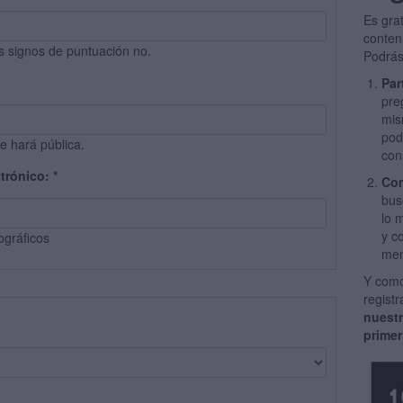
Es gra
conten
s signos de puntuación no.
Podrás
Par
pre
mis
pod
e hará pública.
con
ctrónico:
*
Com
bus
lo 
y c
ográficos
men
Y como
regist
nuest
primer