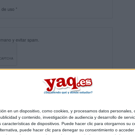
s
de uso
*
umano y evitar spam.
 en un dispositivo, como cookies, y procesamos datos personales, co
blicidad y contenido, investigación de audiencia y desarrollo de servic
Quiénes somos
|
Contactar
|
Anúnciate
as características de dispositivos. Puede hacer clic para otorgarnos su
o legal
|
Politica de privacidad
|
Condiciones generales
|
Política de co
ternativa, puede hacer clic para denegar su consentimiento o acceder
s Mediterráneo S.L.
- Diego de León 47 - 28006 Madrid [ESPAÑA] - T