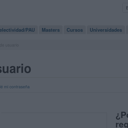
electividad/PAU
Masters
Cursos
Universidades
de usuario
suario
dé mi contraseña
¿P
reg