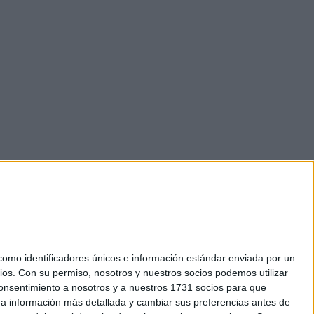
mo identificadores únicos e información estándar enviada por un
ios.
Con su permiso, nosotros y nuestros socios podemos utilizar
 consentimiento a nosotros y a nuestros 1731 socios para que
okies
 a información más detallada y cambiar sus preferencias antes de
el. +34 91 593 2767