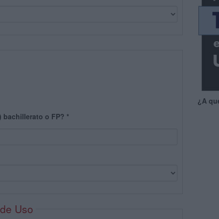
¿A qu
) bachillerato o FP?
*
 de Uso