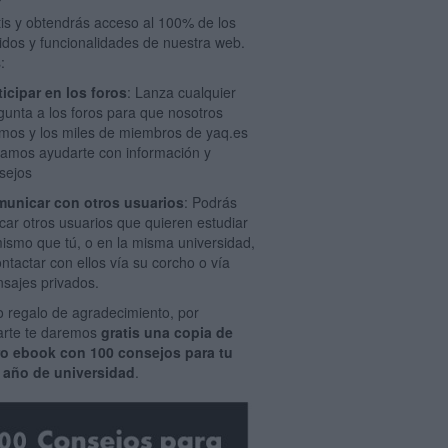
tis y obtendrás acceso al 100% de los
idos y funcionalidades de nuestra web.
:
ticipar en los foros
: Lanza cualquier
gunta a los foros para que nosotros
mos y los miles de miembros de yaq.es
amos ayudarte con información y
sejos
unicar con otros usuarios
: Podrás
car otros usuarios que quieren estudiar
mismo que tú, o en la misma universidad,
ontactar con ellos vía su corcho o vía
sajes privados.
 regalo de agradecimiento, por
rarte te daremos
gratis una copia de
ro ebook con 100 consejos para tu
 año de universidad
.