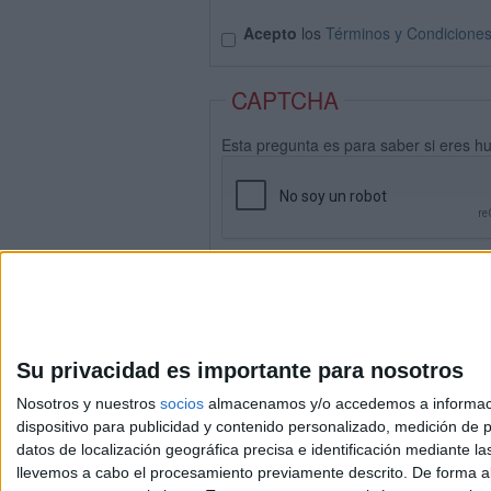
Acepto
los
Términos y Condicione
CAPTCHA
Esta pregunta es para saber si eres h
Su privacidad es importante para nosotros
Nosotros y nuestros
socios
almacenamos y/o accedemos a información
dispositivo para publicidad y contenido personalizado, medición de pu
datos de localización geográfica precisa e identificación mediante l
Avis
llevemos a cabo el procesamiento previamente descrito. De forma al
© 2003-2026
Compá