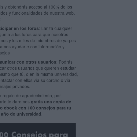
tis y obtendrás acceso al 100% de los
idos y funcionalidades de nuestra web.
:
ticipar en los foros
: Lanza cualquier
gunta a los foros para que nosotros
mos y los miles de miembros de yaq.es
amos ayudarte con información y
sejos
unicar con otros usuarios
: Podrás
car otros usuarios que quieren estudiar
mismo que tú, o en la misma universidad,
ontactar con ellos vía su corcho o vía
sajes privados.
 regalo de agradecimiento, por
rarte te daremos
gratis una copia de
ro ebook con 100 consejos para tu
 año de universidad
.