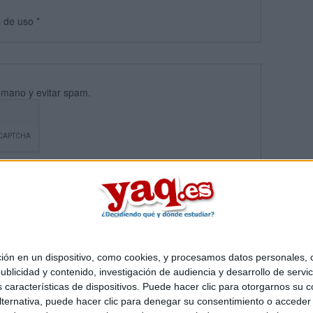
s
de uso
*
umano y evitar spam.
 en un dispositivo, como cookies, y procesamos datos personales, co
blicidad y contenido, investigación de audiencia y desarrollo de servic
Quiénes somos
|
Contactar
|
Anúnciate
as características de dispositivos. Puede hacer clic para otorgarnos su
o legal
|
Politica de privacidad
|
Condiciones generales
|
Política de co
ternativa, puede hacer clic para denegar su consentimiento o acceder
s Mediterráneo S.L.
- Diego de León 47 - 28006 Madrid [ESPAÑA] - T