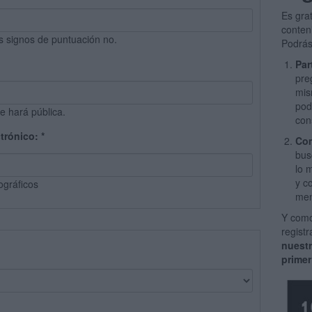
Es gra
conten
s signos de puntuación no.
Podrás
Par
pre
mis
pod
e hará pública.
con
ctrónico:
*
Com
bus
lo 
y c
ográficos
men
Y como
regist
nuest
primer