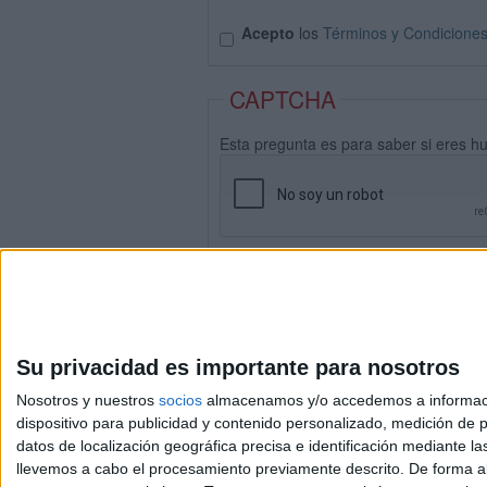
Acepto
los
Términos y Condicione
CAPTCHA
Esta pregunta es para saber si eres h
Su privacidad es importante para nosotros
Nosotros y nuestros
socios
almacenamos y/o accedemos a información
dispositivo para publicidad y contenido personalizado, medición de pu
datos de localización geográfica precisa e identificación mediante l
Avis
llevemos a cabo el procesamiento previamente descrito. De forma al
© 2003-2026
Compá