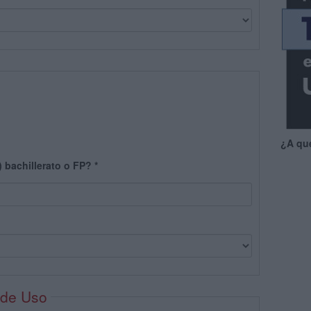
¿A qu
) bachillerato o FP?
*
 de Uso