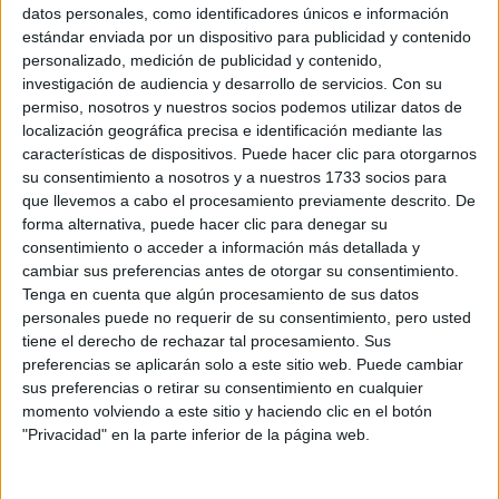
Sobre ti
datos personales, como identificadores únicos e información
estándar enviada por un dispositivo para publicidad y contenido
personalizado, medición de publicidad y contenido,
Soy:
*
investigación de audiencia y desarrollo de servicios.
Con su
Chico
permiso, nosotros y nuestros socios podemos utilizar datos de
Chica
localización geográfica precisa e identificación mediante las
características de dispositivos. Puede hacer clic para otorgarnos
¿En qué año terminas (o terminaste) bachillerato o FP?
*
su consentimiento a nosotros y a nuestros 1733 socios para
que llevemos a cabo el procesamiento previamente descrito. De
forma alternativa, puede hacer clic para denegar su
consentimiento o acceder a información más detallada y
Soy estudiante de:
*
cambiar sus preferencias antes de otorgar su consentimiento.
Tenga en cuenta que algún procesamiento de sus datos
personales puede no requerir de su consentimiento, pero usted
tiene el derecho de rechazar tal procesamiento. Sus
preferencias se aplicarán solo a este sitio web. Puede cambiar
Términos y Condiciones de Uso
sus preferencias o retirar su consentimiento en cualquier
momento volviendo a este sitio y haciendo clic en el botón
Acepto
los
Términos y Condiciones
de uso
*
"Privacidad" en la parte inferior de la página web.