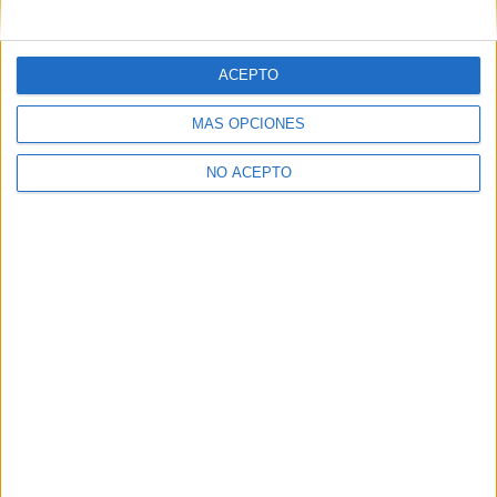
mensajes privados.
Y como regalo de agradecimiento, por registrarte te daremos
gratis una copia de nuestro ebook con 100 consejos para tu
ACEPTO
primer año de universidad
.
MÁS OPCIONES
NO ACEPTO
¿A qué esperas?