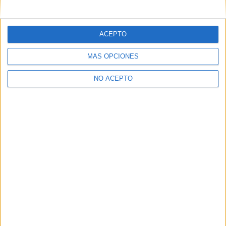
mensajes privados.
Y como regalo de agradecimiento, por registrarte te daremos
gratis una copia de nuestro ebook con 100 consejos para tu
ACEPTO
primer año de universidad
.
MÁS OPCIONES
NO ACEPTO
¿A qué esperas?