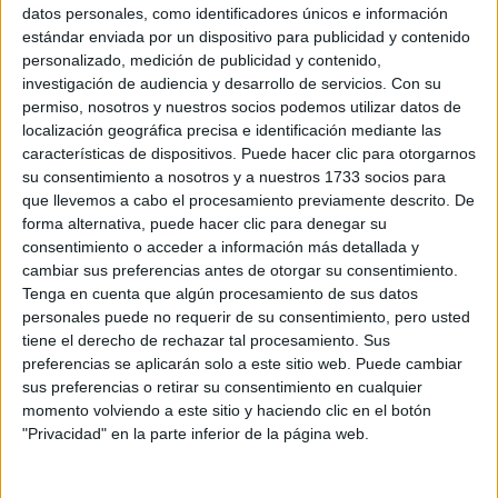
Sobre ti
datos personales, como identificadores únicos e información
estándar enviada por un dispositivo para publicidad y contenido
personalizado, medición de publicidad y contenido,
Soy:
*
investigación de audiencia y desarrollo de servicios.
Con su
Chico
permiso, nosotros y nuestros socios podemos utilizar datos de
Chica
localización geográfica precisa e identificación mediante las
características de dispositivos. Puede hacer clic para otorgarnos
¿En qué año terminas (o terminaste) bachillerato o FP?
*
su consentimiento a nosotros y a nuestros 1733 socios para
que llevemos a cabo el procesamiento previamente descrito. De
forma alternativa, puede hacer clic para denegar su
consentimiento o acceder a información más detallada y
Soy estudiante de:
*
cambiar sus preferencias antes de otorgar su consentimiento.
Tenga en cuenta que algún procesamiento de sus datos
personales puede no requerir de su consentimiento, pero usted
tiene el derecho de rechazar tal procesamiento. Sus
preferencias se aplicarán solo a este sitio web. Puede cambiar
Términos y Condiciones de Uso
sus preferencias o retirar su consentimiento en cualquier
momento volviendo a este sitio y haciendo clic en el botón
Acepto
los
Términos y Condiciones
de uso
*
"Privacidad" en la parte inferior de la página web.