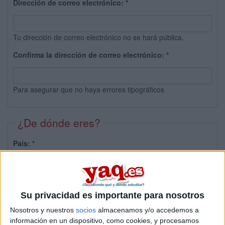
Dirección de correo electrónico:
*
Tu dirección de correo electrónico no se hará pública.
Confirma la dirección de correo electrónico:
*
Para asegurar que no haya errores tipográficos
¿De dónde eres?
País:
*
Provincia:
Su privacidad es importante para nosotros
Nosotros y nuestros
socios
almacenamos y/o accedemos a
información en un dispositivo, como cookies, y procesamos