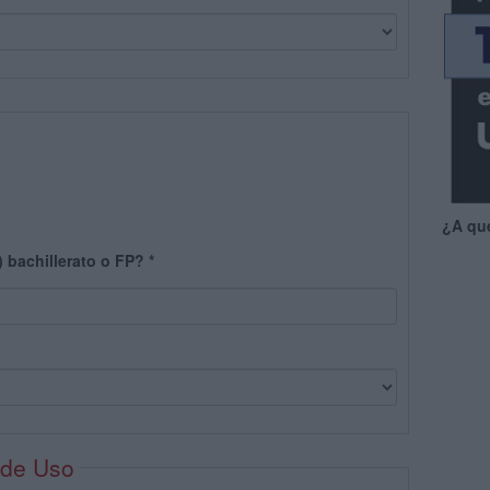
¿A qu
) bachillerato o FP?
*
 de Uso