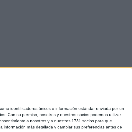
mo identificadores únicos e información estándar enviada por un
ios.
Con su permiso, nosotros y nuestros socios podemos utilizar
 consentimiento a nosotros y a nuestros 1731 socios para que
okies
 a información más detallada y cambiar sus preferencias antes de
el. +34 91 593 2767