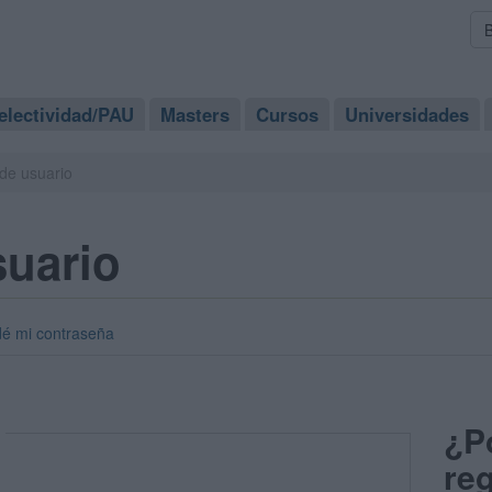
electividad/PAU
Masters
Cursos
Universidades
de usuario
suario
dé mi contraseña
¿P
reg