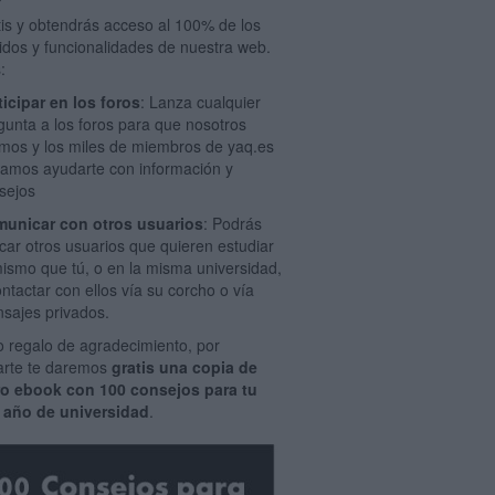
tis y obtendrás acceso al 100% de los
idos y funcionalidades de nuestra web.
:
ticipar en los foros
: Lanza cualquier
gunta a los foros para que nosotros
mos y los miles de miembros de yaq.es
amos ayudarte con información y
sejos
unicar con otros usuarios
: Podrás
car otros usuarios que quieren estudiar
mismo que tú, o en la misma universidad,
ontactar con ellos vía su corcho o vía
sajes privados.
 regalo de agradecimiento, por
rarte te daremos
gratis una copia de
ro ebook con 100 consejos para tu
 año de universidad
.