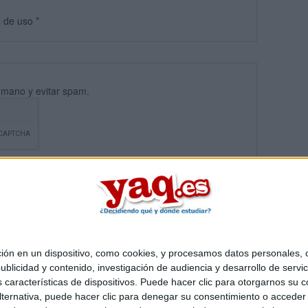
s
de uso
*
umano y evitar spam.
 en un dispositivo, como cookies, y procesamos datos personales, co
blicidad y contenido, investigación de audiencia y desarrollo de servic
Quiénes somos
|
Contactar
|
Anúnciate
as características de dispositivos. Puede hacer clic para otorgarnos su
o legal
|
Politica de privacidad
|
Condiciones generales
|
Política de co
ternativa, puede hacer clic para denegar su consentimiento o acceder
s Mediterráneo S.L.
- Diego de León 47 - 28006 Madrid [ESPAÑA] - T