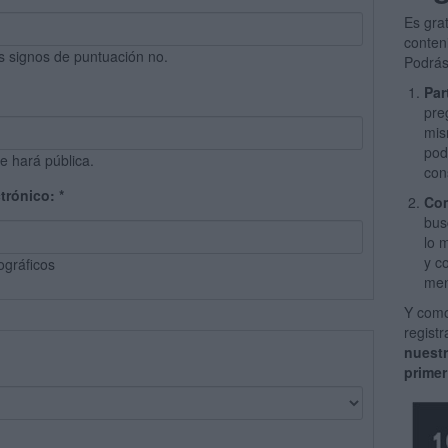
Es gra
conten
s signos de puntuación no.
Podrás
Par
pre
mis
pod
e hará pública.
con
ctrónico:
*
Com
bus
lo 
y c
ográficos
men
Y como
regist
nuest
primer