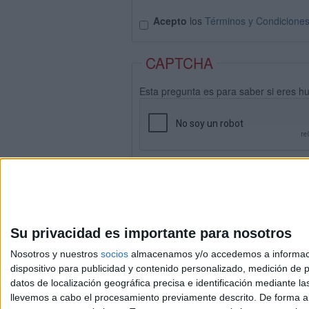
Acepto
los
Términos y Condicione
CAPTCHA
Esta pregunta es para saber si eres h
Su privacidad es importante para nosotros
Nosotros y nuestros
socios
almacenamos y/o accedemos a información
dispositivo para publicidad y contenido personalizado, medición de pu
datos de localización geográfica precisa e identificación mediante l
Avis
llevemos a cabo el procesamiento previamente descrito. De forma al
© 2003-2026
Compá