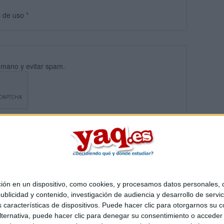
s
de uso
*
umano y evitar spam.
 en un dispositivo, como cookies, y procesamos datos personales, co
blicidad y contenido, investigación de audiencia y desarrollo de servic
Quiénes somos
|
Contactar
|
Anúnciate
as características de dispositivos. Puede hacer clic para otorgarnos su
o legal
|
Politica de privacidad
|
Condiciones generales
|
Política de co
ternativa, puede hacer clic para denegar su consentimiento o acceder
s Mediterráneo S.L.
- Diego de León 47 - 28006 Madrid [ESPAÑA] - T