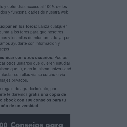
tis y obtendrás acceso al 100% de los
idos y funcionalidades de nuestra web.
:
ticipar en los foros
: Lanza cualquier
gunta a los foros para que nosotros
mos y los miles de miembros de yaq.es
amos ayudarte con información y
sejos
unicar con otros usuarios
: Podrás
car otros usuarios que quieren estudiar
mismo que tú, o en la misma universidad,
ontactar con ellos vía su corcho o vía
sajes privados.
 regalo de agradecimiento, por
rarte te daremos
gratis una copia de
ro ebook con 100 consejos para tu
 año de universidad
.