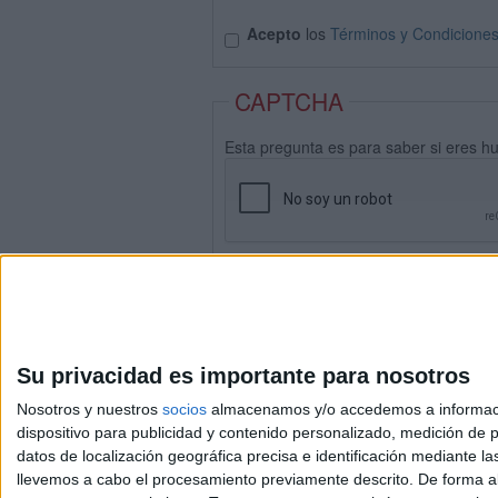
Acepto
los
Términos y Condicione
CAPTCHA
Esta pregunta es para saber si eres h
Su privacidad es importante para nosotros
Nosotros y nuestros
socios
almacenamos y/o accedemos a información
dispositivo para publicidad y contenido personalizado, medición de pu
datos de localización geográfica precisa e identificación mediante l
Avis
llevemos a cabo el procesamiento previamente descrito. De forma al
© 2003-2026
Compá