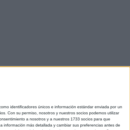
mo identificadores únicos e información estándar enviada por un
ios.
Con su permiso, nosotros y nuestros socios podemos utilizar
 consentimiento a nosotros y a nuestros 1733 socios para que
okies
 a información más detallada y cambiar sus preferencias antes de
el. +34 91 593 2767