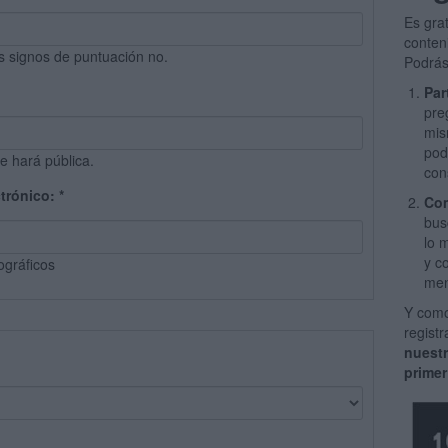
Es gra
conten
s signos de puntuación no.
Podrás
Par
pre
mis
pod
e hará pública.
con
ctrónico:
*
Com
bus
lo 
y c
ográficos
men
Y como
regist
nuest
primer