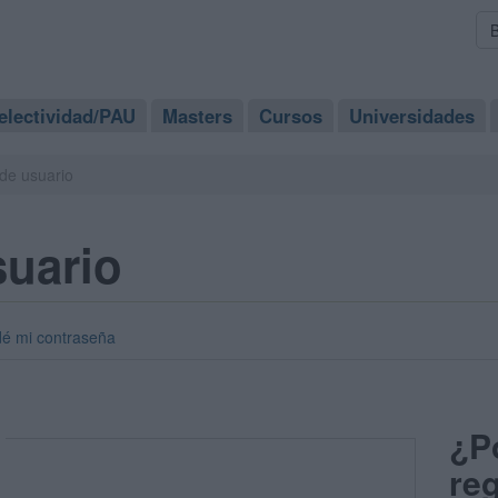
electividad/PAU
Masters
Cursos
Universidades
de usuario
suario
dé mi contraseña
¿P
reg