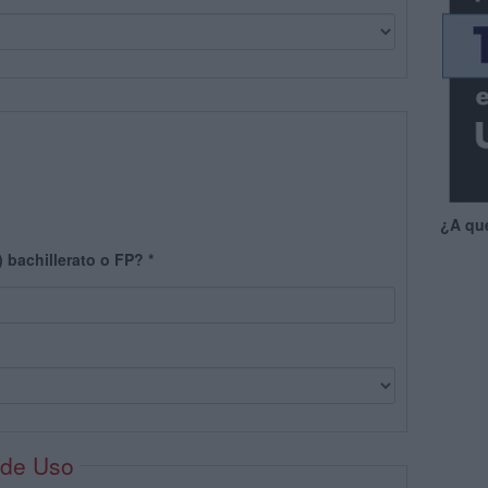
¿A qu
) bachillerato o FP?
*
 de Uso