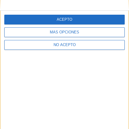
mensajes privados.
Y como regalo de agradecimiento, por registrarte te daremos
gratis una copia de nuestro ebook con 100 consejos para tu
ACEPTO
primer año de universidad
.
MÁS OPCIONES
NO ACEPTO
¿A qué esperas?