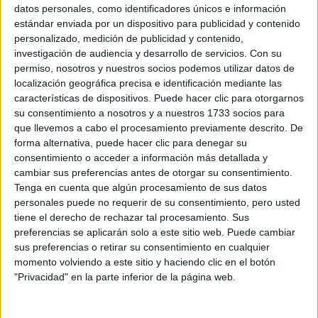
Sobre ti
datos personales, como identificadores únicos e información
estándar enviada por un dispositivo para publicidad y contenido
personalizado, medición de publicidad y contenido,
Soy:
*
investigación de audiencia y desarrollo de servicios.
Con su
Chico
permiso, nosotros y nuestros socios podemos utilizar datos de
Chica
localización geográfica precisa e identificación mediante las
características de dispositivos. Puede hacer clic para otorgarnos
¿En qué año terminas (o terminaste) bachillerato o FP?
*
su consentimiento a nosotros y a nuestros 1733 socios para
que llevemos a cabo el procesamiento previamente descrito. De
forma alternativa, puede hacer clic para denegar su
consentimiento o acceder a información más detallada y
Soy estudiante de:
*
cambiar sus preferencias antes de otorgar su consentimiento.
Tenga en cuenta que algún procesamiento de sus datos
personales puede no requerir de su consentimiento, pero usted
tiene el derecho de rechazar tal procesamiento. Sus
preferencias se aplicarán solo a este sitio web. Puede cambiar
Términos y Condiciones de Uso
sus preferencias o retirar su consentimiento en cualquier
momento volviendo a este sitio y haciendo clic en el botón
Acepto
los
Términos y Condiciones
de uso
*
"Privacidad" en la parte inferior de la página web.