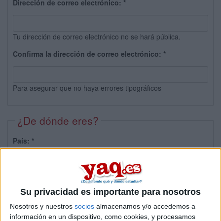
Dirección de correo electrónico:
*
Tu dirección de correo electrónico no se hará pública.
Confirma la dirección de correo electrónico:
*
Para asegurar que no haya errores tipográficos
¿De dónde eres?
País:
*
Provincia:
Su privacidad es importante para nosotros
Nosotros y nuestros
socios
almacenamos y/o accedemos a
información en un dispositivo, como cookies, y procesamos