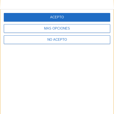
mensajes privados.
Y como regalo de agradecimiento, por registrarte te daremos
gratis una copia de nuestro ebook con 100 consejos para tu
ACEPTO
primer año de universidad
.
MÁS OPCIONES
NO ACEPTO
¿A qué esperas?