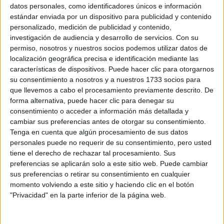
Sobre ti
datos personales, como identificadores únicos e información
estándar enviada por un dispositivo para publicidad y contenido
personalizado, medición de publicidad y contenido,
Soy:
*
investigación de audiencia y desarrollo de servicios.
Con su
Chico
permiso, nosotros y nuestros socios podemos utilizar datos de
Chica
localización geográfica precisa e identificación mediante las
características de dispositivos. Puede hacer clic para otorgarnos
¿En qué año terminas (o terminaste) bachillerato o FP?
*
su consentimiento a nosotros y a nuestros 1733 socios para
que llevemos a cabo el procesamiento previamente descrito. De
forma alternativa, puede hacer clic para denegar su
consentimiento o acceder a información más detallada y
Soy estudiante de:
*
cambiar sus preferencias antes de otorgar su consentimiento.
Tenga en cuenta que algún procesamiento de sus datos
personales puede no requerir de su consentimiento, pero usted
tiene el derecho de rechazar tal procesamiento. Sus
preferencias se aplicarán solo a este sitio web. Puede cambiar
Términos y Condiciones de Uso
sus preferencias o retirar su consentimiento en cualquier
momento volviendo a este sitio y haciendo clic en el botón
Acepto
los
Términos y Condiciones
de uso
*
"Privacidad" en la parte inferior de la página web.