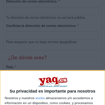
Dirección de correo electrónico:
*
Tu dirección de correo electrónico no se hará pública.
Confirma la dirección de correo electrónico:
*
Para asegurar que no haya errores tipográficos
¿De dónde eres?
País:
*
Provincia:
Su privacidad es importante para nosotros
Nosotros y nuestros
socios
almacenamos y/o accedemos a
información en un dispositivo, como cookies, y procesamos