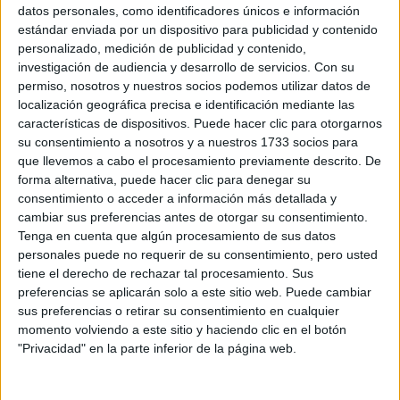
Sobre ti
datos personales, como identificadores únicos e información
estándar enviada por un dispositivo para publicidad y contenido
personalizado, medición de publicidad y contenido,
Soy:
*
investigación de audiencia y desarrollo de servicios.
Con su
Chico
permiso, nosotros y nuestros socios podemos utilizar datos de
Chica
localización geográfica precisa e identificación mediante las
características de dispositivos. Puede hacer clic para otorgarnos
¿En qué año terminas (o terminaste) bachillerato o FP?
*
su consentimiento a nosotros y a nuestros 1733 socios para
que llevemos a cabo el procesamiento previamente descrito. De
forma alternativa, puede hacer clic para denegar su
consentimiento o acceder a información más detallada y
Soy estudiante de:
*
cambiar sus preferencias antes de otorgar su consentimiento.
Tenga en cuenta que algún procesamiento de sus datos
personales puede no requerir de su consentimiento, pero usted
tiene el derecho de rechazar tal procesamiento. Sus
preferencias se aplicarán solo a este sitio web. Puede cambiar
Términos y Condiciones de Uso
sus preferencias o retirar su consentimiento en cualquier
momento volviendo a este sitio y haciendo clic en el botón
Acepto
los
Términos y Condiciones
de uso
*
"Privacidad" en la parte inferior de la página web.