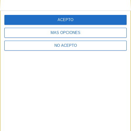
mensajes privados.
Y como regalo de agradecimiento, por registrarte te daremos
gratis una copia de nuestro ebook con 100 consejos para tu
ACEPTO
primer año de universidad
.
MÁS OPCIONES
NO ACEPTO
¿A qué esperas?