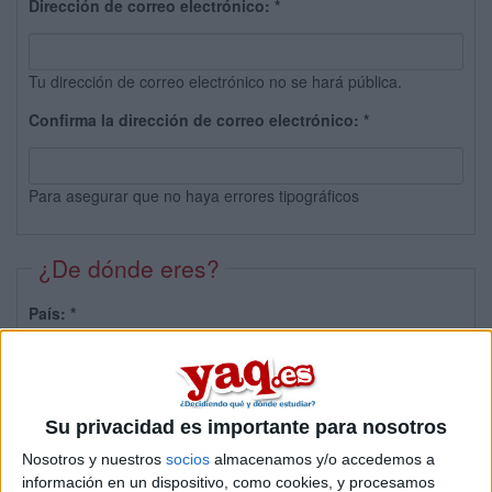
Dirección de correo electrónico:
*
Tu dirección de correo electrónico no se hará pública.
Confirma la dirección de correo electrónico:
*
Para asegurar que no haya errores tipográficos
¿De dónde eres?
País:
*
Provincia:
Su privacidad es importante para nosotros
Nosotros y nuestros
socios
almacenamos y/o accedemos a
información en un dispositivo, como cookies, y procesamos