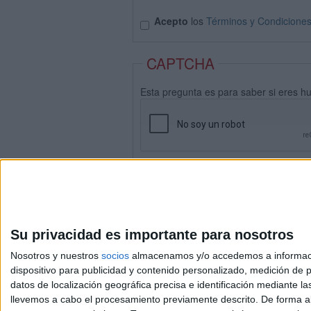
Acepto
los
Términos y Condicione
CAPTCHA
Esta pregunta es para saber si eres h
Su privacidad es importante para nosotros
Nosotros y nuestros
socios
almacenamos y/o accedemos a información
dispositivo para publicidad y contenido personalizado, medición de pu
datos de localización geográfica precisa e identificación mediante l
Avis
llevemos a cabo el procesamiento previamente descrito. De forma al
© 2003-2026
Compá