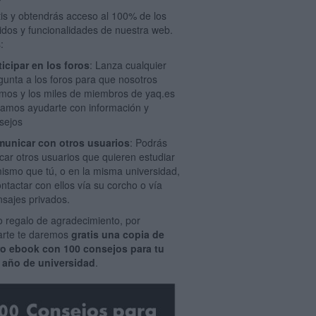
tis y obtendrás acceso al 100% de los
idos y funcionalidades de nuestra web.
:
ticipar en los foros
: Lanza cualquier
gunta a los foros para que nosotros
mos y los miles de miembros de yaq.es
amos ayudarte con información y
sejos
unicar con otros usuarios
: Podrás
car otros usuarios que quieren estudiar
mismo que tú, o en la misma universidad,
ontactar con ellos vía su corcho o vía
sajes privados.
 regalo de agradecimiento, por
rarte te daremos
gratis una copia de
ro ebook con 100 consejos para tu
 año de universidad
.