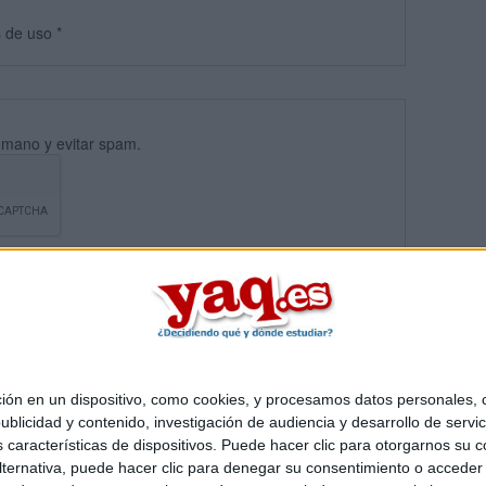
s
de uso
*
umano y evitar spam.
 en un dispositivo, como cookies, y procesamos datos personales, co
blicidad y contenido, investigación de audiencia y desarrollo de servic
Quiénes somos
|
Contactar
|
Anúnciate
as características de dispositivos. Puede hacer clic para otorgarnos su
o legal
|
Politica de privacidad
|
Condiciones generales
|
Política de co
ternativa, puede hacer clic para denegar su consentimiento o acceder
s Mediterráneo S.L.
- Diego de León 47 - 28006 Madrid [ESPAÑA] - T