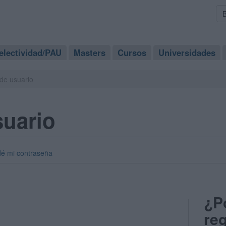
electividad/PAU
Masters
Cursos
Universidades
de usuario
suario
dé mi contraseña
¿P
reg