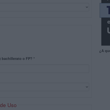
¿A qu
) bachillerato o FP?
*
 de Uso