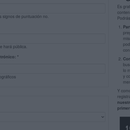
Es gra
conten
s signos de puntuación no.
Podrás
Par
pre
mis
pod
e hará pública.
con
ctrónico:
*
Com
bus
lo 
y c
ográficos
men
Y como
regist
nuest
primer