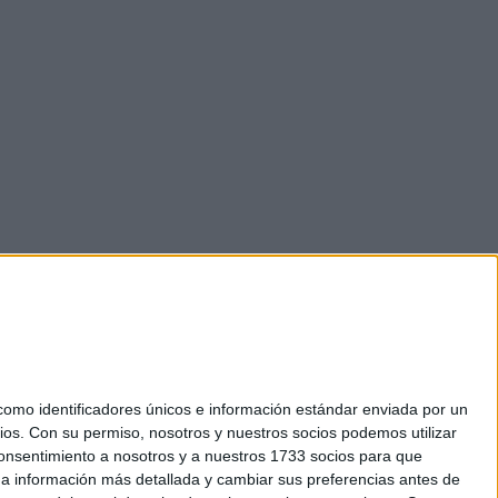
mo identificadores únicos e información estándar enviada por un
ios.
Con su permiso, nosotros y nuestros socios podemos utilizar
 consentimiento a nosotros y a nuestros 1733 socios para que
okies
 a información más detallada y cambiar sus preferencias antes de
el. +34 91 593 2767