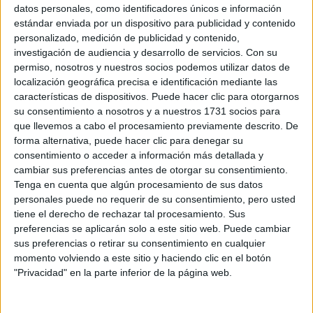
Sobre ti
datos personales, como identificadores únicos e información
estándar enviada por un dispositivo para publicidad y contenido
personalizado, medición de publicidad y contenido,
Soy:
*
investigación de audiencia y desarrollo de servicios.
Con su
Chico
permiso, nosotros y nuestros socios podemos utilizar datos de
Chica
localización geográfica precisa e identificación mediante las
características de dispositivos. Puede hacer clic para otorgarnos
¿En qué año terminas (o terminaste) bachillerato o FP?
*
su consentimiento a nosotros y a nuestros 1731 socios para
que llevemos a cabo el procesamiento previamente descrito. De
forma alternativa, puede hacer clic para denegar su
consentimiento o acceder a información más detallada y
Soy estudiante de:
*
cambiar sus preferencias antes de otorgar su consentimiento.
Tenga en cuenta que algún procesamiento de sus datos
personales puede no requerir de su consentimiento, pero usted
tiene el derecho de rechazar tal procesamiento. Sus
preferencias se aplicarán solo a este sitio web. Puede cambiar
Términos y Condiciones de Uso
sus preferencias o retirar su consentimiento en cualquier
momento volviendo a este sitio y haciendo clic en el botón
Acepto
los
Términos y Condiciones
de uso
*
"Privacidad" en la parte inferior de la página web.