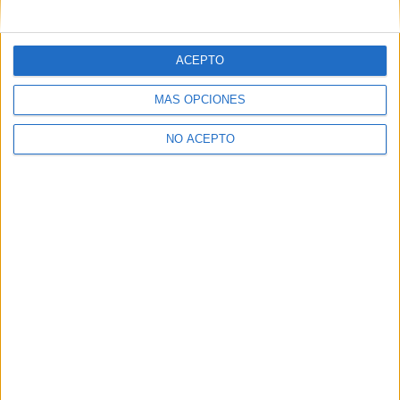
mensajes privados.
Y como regalo de agradecimiento, por registrarte te daremos
gratis una copia de nuestro ebook con 100 consejos para tu
ACEPTO
primer año de universidad
.
MÁS OPCIONES
NO ACEPTO
¿A qué esperas?