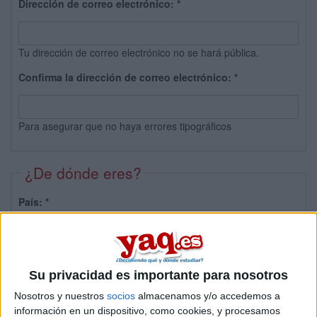
Dirección de correo electrónico:
*
Tu dirección de correo electrónico no se hará pública.
Confirma la dirección de correo electrónico:
*
Para asegurar que no haya errores tipográficos
¿De dónde eres?
País:
*
Provincia:
Su privacidad es importante para nosotros
Nosotros y nuestros
socios
almacenamos y/o accedemos a
información en un dispositivo, como cookies, y procesamos