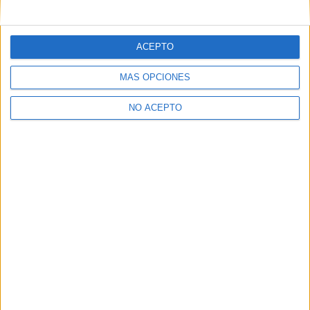
mensajes privados.
Y como regalo de agradecimiento, por registrarte te daremos
gratis una copia de nuestro ebook con 100 consejos para tu
ACEPTO
primer año de universidad
.
MÁS OPCIONES
NO ACEPTO
¿A qué esperas?