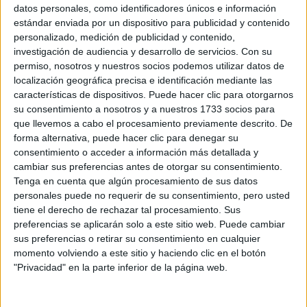
Sobre ti
datos personales, como identificadores únicos e información
estándar enviada por un dispositivo para publicidad y contenido
personalizado, medición de publicidad y contenido,
Soy:
*
investigación de audiencia y desarrollo de servicios.
Con su
Chico
permiso, nosotros y nuestros socios podemos utilizar datos de
Chica
localización geográfica precisa e identificación mediante las
características de dispositivos. Puede hacer clic para otorgarnos
¿En qué año terminas (o terminaste) bachillerato o FP?
*
su consentimiento a nosotros y a nuestros 1733 socios para
que llevemos a cabo el procesamiento previamente descrito. De
forma alternativa, puede hacer clic para denegar su
consentimiento o acceder a información más detallada y
Soy estudiante de:
*
cambiar sus preferencias antes de otorgar su consentimiento.
Tenga en cuenta que algún procesamiento de sus datos
personales puede no requerir de su consentimiento, pero usted
tiene el derecho de rechazar tal procesamiento. Sus
preferencias se aplicarán solo a este sitio web. Puede cambiar
Términos y Condiciones de Uso
sus preferencias o retirar su consentimiento en cualquier
momento volviendo a este sitio y haciendo clic en el botón
Acepto
los
Términos y Condiciones
de uso
*
"Privacidad" en la parte inferior de la página web.