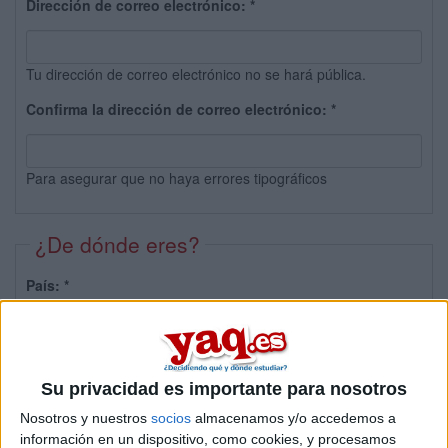
Dirección de correo electrónico:
*
Tu dirección de correo electrónico no se hará pública.
Confirma la dirección de correo electrónico:
*
Para asegurar que no haya errores tipográficos
¿De dónde eres?
País:
*
Provincia:
Su privacidad es importante para nosotros
Nosotros y nuestros
socios
almacenamos y/o accedemos a
información en un dispositivo, como cookies, y procesamos