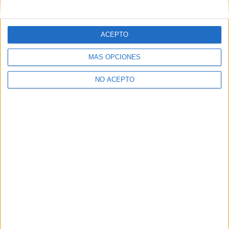
mensajes privados.
Y como regalo de agradecimiento, por registrarte te daremos
gratis una copia de nuestro ebook con 100 consejos para tu
ACEPTO
primer año de universidad
.
MÁS OPCIONES
NO ACEPTO
¿A qué esperas?