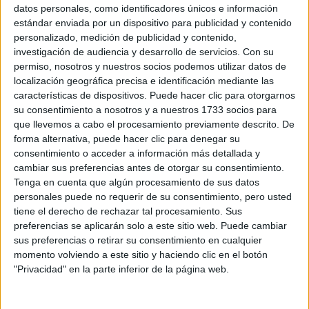
Sobre ti
datos personales, como identificadores únicos e información
estándar enviada por un dispositivo para publicidad y contenido
personalizado, medición de publicidad y contenido,
Soy:
*
investigación de audiencia y desarrollo de servicios.
Con su
Chico
permiso, nosotros y nuestros socios podemos utilizar datos de
Chica
localización geográfica precisa e identificación mediante las
características de dispositivos. Puede hacer clic para otorgarnos
¿En qué año terminas (o terminaste) bachillerato o FP?
*
su consentimiento a nosotros y a nuestros 1733 socios para
que llevemos a cabo el procesamiento previamente descrito. De
forma alternativa, puede hacer clic para denegar su
consentimiento o acceder a información más detallada y
Soy estudiante de:
*
cambiar sus preferencias antes de otorgar su consentimiento.
Tenga en cuenta que algún procesamiento de sus datos
personales puede no requerir de su consentimiento, pero usted
tiene el derecho de rechazar tal procesamiento. Sus
preferencias se aplicarán solo a este sitio web. Puede cambiar
Términos y Condiciones de Uso
sus preferencias o retirar su consentimiento en cualquier
momento volviendo a este sitio y haciendo clic en el botón
Acepto
los
Términos y Condiciones
de uso
*
"Privacidad" en la parte inferior de la página web.