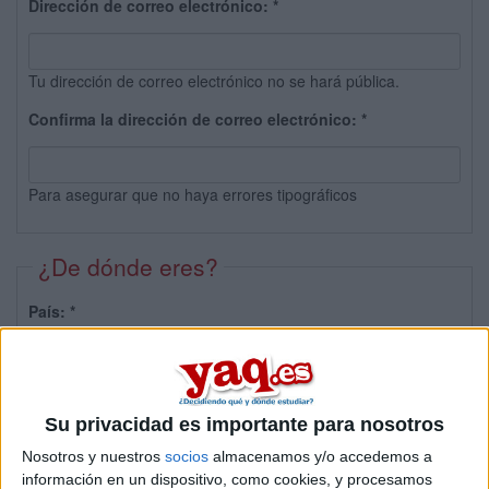
Dirección de correo electrónico:
*
Tu dirección de correo electrónico no se hará pública.
Confirma la dirección de correo electrónico:
*
Para asegurar que no haya errores tipográficos
¿De dónde eres?
País:
*
Provincia:
Su privacidad es importante para nosotros
Nosotros y nuestros
socios
almacenamos y/o accedemos a
información en un dispositivo, como cookies, y procesamos