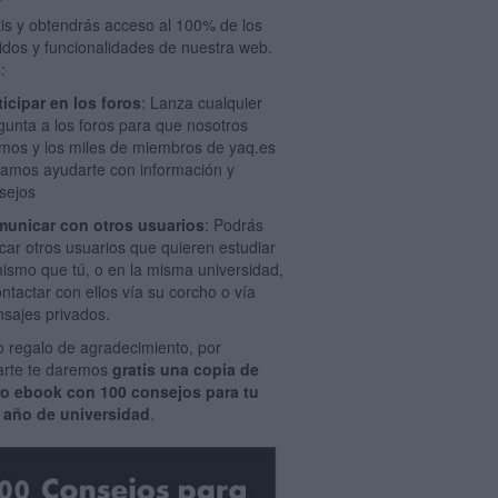
tis y obtendrás acceso al 100% de los
idos y funcionalidades de nuestra web.
:
ticipar en los foros
: Lanza cualquier
gunta a los foros para que nosotros
mos y los miles de miembros de yaq.es
amos ayudarte con información y
sejos
unicar con otros usuarios
: Podrás
car otros usuarios que quieren estudiar
mismo que tú, o en la misma universidad,
ontactar con ellos vía su corcho o vía
sajes privados.
 regalo de agradecimiento, por
rarte te daremos
gratis una copia de
ro ebook con 100 consejos para tu
 año de universidad
.