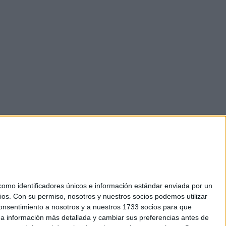
mo identificadores únicos e información estándar enviada por un
ios.
Con su permiso, nosotros y nuestros socios podemos utilizar
 consentimiento a nosotros y a nuestros 1733 socios para que
okies
 a información más detallada y cambiar sus preferencias antes de
el. +34 91 593 2767