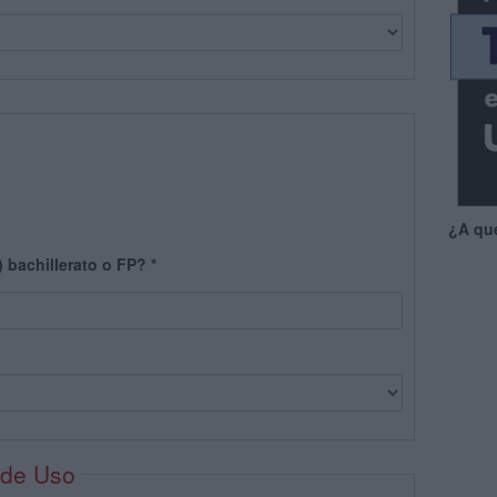
¿A qu
) bachillerato o FP?
*
 de Uso