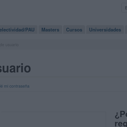
electividad/PAU
Masters
Cursos
Universidades
de usuario
suario
dé mi contraseña
¿P
reg