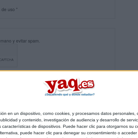
s
de uso
*
umano y evitar spam.
 en un dispositivo, como cookies, y procesamos datos personales, co
blicidad y contenido, investigación de audiencia y desarrollo de servic
Quiénes somos
|
Contactar
|
Anúnciate
as características de dispositivos. Puede hacer clic para otorgarnos su
o legal
|
Politica de privacidad
|
Condiciones generales
|
Política de co
ternativa, puede hacer clic para denegar su consentimiento o acceder
s Mediterráneo S.L.
- Diego de León 47 - 28006 Madrid [ESPAÑA] - T