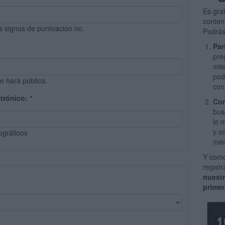
Es gra
conten
s signos de puntuación no.
Podrás
Par
pre
mis
pod
e hará pública.
con
ctrónico:
*
Com
bus
lo 
y c
ográficos
men
Y como
regist
nuest
primer