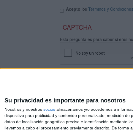
Acepto
los
Términos y Condicione
CAPTCHA
Esta pregunta es para saber si eres h
Su privacidad es importante para nosotros
Nosotros y nuestros
socios
almacenamos y/o accedemos a información
dispositivo para publicidad y contenido personalizado, medición de pu
datos de localización geográfica precisa e identificación mediante l
Avis
llevemos a cabo el procesamiento previamente descrito. De forma al
© 2003-2026
Compá