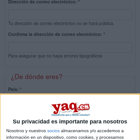
Dirección de correo electrónico:
*
Tu dirección de correo electrónico no se hará pública.
Confirma la dirección de correo electrónico:
*
Para asegurar que no haya errores tipográficos
¿De dónde eres?
País:
*
Provincia:
Su privacidad es importante para nosotros
Nosotros y nuestros
socios
almacenamos y/o accedemos a
información en un dispositivo, como cookies, y procesamos