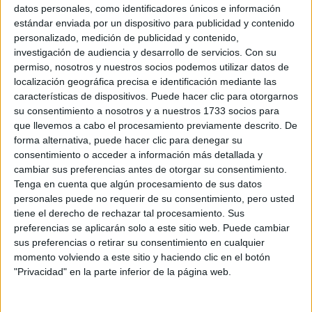
Sobre ti
datos personales, como identificadores únicos e información
estándar enviada por un dispositivo para publicidad y contenido
personalizado, medición de publicidad y contenido,
Soy:
*
investigación de audiencia y desarrollo de servicios.
Con su
Chico
permiso, nosotros y nuestros socios podemos utilizar datos de
Chica
localización geográfica precisa e identificación mediante las
características de dispositivos. Puede hacer clic para otorgarnos
¿En qué año terminas (o terminaste) bachillerato o FP?
*
su consentimiento a nosotros y a nuestros 1733 socios para
que llevemos a cabo el procesamiento previamente descrito. De
forma alternativa, puede hacer clic para denegar su
consentimiento o acceder a información más detallada y
Soy estudiante de:
*
cambiar sus preferencias antes de otorgar su consentimiento.
Tenga en cuenta que algún procesamiento de sus datos
personales puede no requerir de su consentimiento, pero usted
tiene el derecho de rechazar tal procesamiento. Sus
preferencias se aplicarán solo a este sitio web. Puede cambiar
Términos y Condiciones de Uso
sus preferencias o retirar su consentimiento en cualquier
momento volviendo a este sitio y haciendo clic en el botón
Acepto
los
Términos y Condiciones
de uso
*
"Privacidad" en la parte inferior de la página web.