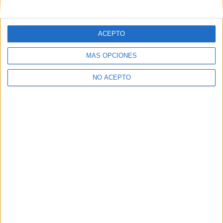
mensajes privados.
Y como regalo de agradecimiento, por registrarte te daremos
gratis una copia de nuestro ebook con 100 consejos para tu
ACEPTO
primer año de universidad
.
MÁS OPCIONES
NO ACEPTO
¿A qué esperas?