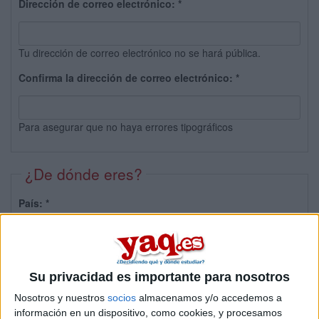
Dirección de correo electrónico:
*
Tu dirección de correo electrónico no se hará pública.
Confirma la dirección de correo electrónico:
*
Para asegurar que no haya errores tipográficos
¿De dónde eres?
País:
*
Provincia:
Su privacidad es importante para nosotros
Nosotros y nuestros
socios
almacenamos y/o accedemos a
información en un dispositivo, como cookies, y procesamos