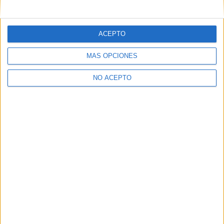
mensajes privados.
Y como regalo de agradecimiento, por registrarte te daremos
gratis una copia de nuestro ebook con 100 consejos para tu
ACEPTO
primer año de universidad
.
MÁS OPCIONES
NO ACEPTO
¿A qué esperas?