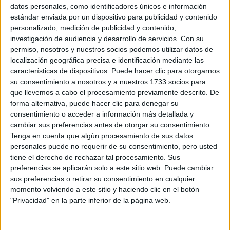
Sobre ti
datos personales, como identificadores únicos e información
estándar enviada por un dispositivo para publicidad y contenido
personalizado, medición de publicidad y contenido,
Soy:
*
investigación de audiencia y desarrollo de servicios.
Con su
Chico
permiso, nosotros y nuestros socios podemos utilizar datos de
Chica
localización geográfica precisa e identificación mediante las
características de dispositivos. Puede hacer clic para otorgarnos
¿En qué año terminas (o terminaste) bachillerato o FP?
*
su consentimiento a nosotros y a nuestros 1733 socios para
que llevemos a cabo el procesamiento previamente descrito. De
forma alternativa, puede hacer clic para denegar su
consentimiento o acceder a información más detallada y
Soy estudiante de:
*
cambiar sus preferencias antes de otorgar su consentimiento.
Tenga en cuenta que algún procesamiento de sus datos
personales puede no requerir de su consentimiento, pero usted
tiene el derecho de rechazar tal procesamiento. Sus
preferencias se aplicarán solo a este sitio web. Puede cambiar
Términos y Condiciones de Uso
sus preferencias o retirar su consentimiento en cualquier
momento volviendo a este sitio y haciendo clic en el botón
Acepto
los
Términos y Condiciones
de uso
*
"Privacidad" en la parte inferior de la página web.