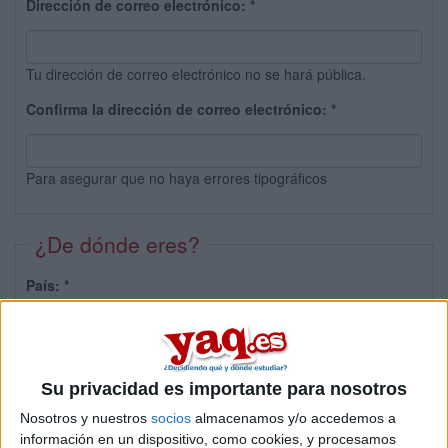
Dirección de correo electrónico:
*
Tu dirección de correo electrónico no se hará pública.
Confirma la dirección de correo electrónico:
*
Para asegurar que no haya errores tipográficos
¿De dónde eres?
País:
*
Provincia:
Su privacidad es importante para nosotros
Nosotros y nuestros
socios
almacenamos y/o accedemos a
información en un dispositivo, como cookies, y procesamos