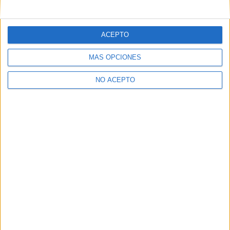
mensajes privados.
Y como regalo de agradecimiento, por registrarte te daremos
gratis una copia de nuestro ebook con 100 consejos para tu
ACEPTO
primer año de universidad
.
MÁS OPCIONES
NO ACEPTO
¿A qué esperas?