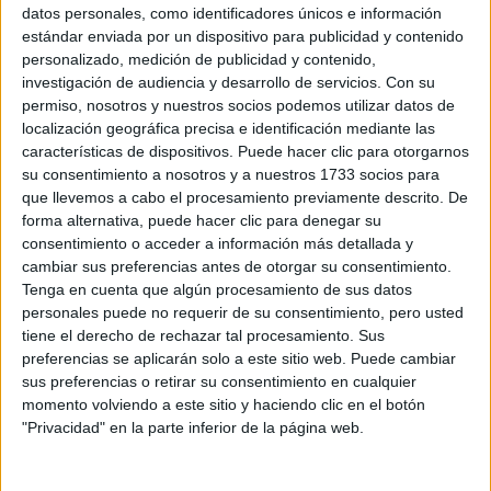
Sobre ti
datos personales, como identificadores únicos e información
estándar enviada por un dispositivo para publicidad y contenido
personalizado, medición de publicidad y contenido,
Soy:
*
investigación de audiencia y desarrollo de servicios.
Con su
Chico
permiso, nosotros y nuestros socios podemos utilizar datos de
Chica
localización geográfica precisa e identificación mediante las
características de dispositivos. Puede hacer clic para otorgarnos
¿En qué año terminas (o terminaste) bachillerato o FP?
*
su consentimiento a nosotros y a nuestros 1733 socios para
que llevemos a cabo el procesamiento previamente descrito. De
forma alternativa, puede hacer clic para denegar su
consentimiento o acceder a información más detallada y
Soy estudiante de:
*
cambiar sus preferencias antes de otorgar su consentimiento.
Tenga en cuenta que algún procesamiento de sus datos
personales puede no requerir de su consentimiento, pero usted
tiene el derecho de rechazar tal procesamiento. Sus
preferencias se aplicarán solo a este sitio web. Puede cambiar
Términos y Condiciones de Uso
sus preferencias o retirar su consentimiento en cualquier
momento volviendo a este sitio y haciendo clic en el botón
Acepto
los
Términos y Condiciones
de uso
*
"Privacidad" en la parte inferior de la página web.