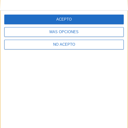
mensajes privados.
Y como regalo de agradecimiento, por registrarte te daremos
gratis una copia de nuestro ebook con 100 consejos para tu
ACEPTO
primer año de universidad
.
MÁS OPCIONES
NO ACEPTO
¿A qué esperas?