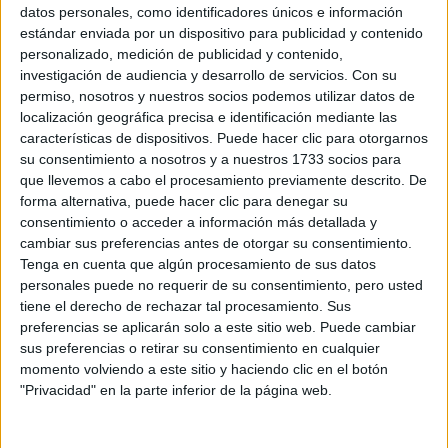
Sobre ti
datos personales, como identificadores únicos e información
estándar enviada por un dispositivo para publicidad y contenido
personalizado, medición de publicidad y contenido,
Soy:
*
investigación de audiencia y desarrollo de servicios.
Con su
Chico
permiso, nosotros y nuestros socios podemos utilizar datos de
Chica
localización geográfica precisa e identificación mediante las
características de dispositivos. Puede hacer clic para otorgarnos
¿En qué año terminas (o terminaste) bachillerato o FP?
*
su consentimiento a nosotros y a nuestros 1733 socios para
que llevemos a cabo el procesamiento previamente descrito. De
forma alternativa, puede hacer clic para denegar su
consentimiento o acceder a información más detallada y
Soy estudiante de:
*
cambiar sus preferencias antes de otorgar su consentimiento.
Tenga en cuenta que algún procesamiento de sus datos
personales puede no requerir de su consentimiento, pero usted
tiene el derecho de rechazar tal procesamiento. Sus
preferencias se aplicarán solo a este sitio web. Puede cambiar
Términos y Condiciones de Uso
sus preferencias o retirar su consentimiento en cualquier
momento volviendo a este sitio y haciendo clic en el botón
Acepto
los
Términos y Condiciones
de uso
*
"Privacidad" en la parte inferior de la página web.