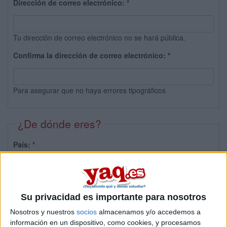
Dirección de correo electrónico:
*
Tu dirección de correo electrónico no se hará pública.
Confirma la dirección de correo electrónico:
*
Para asegurar que no haya errores tipográficos
¿De dónde eres?
País:
*
Provincia:
Su privacidad es importante para nosotros
Nosotros y nuestros
socios
almacenamos y/o accedemos a
información en un dispositivo, como cookies, y procesamos