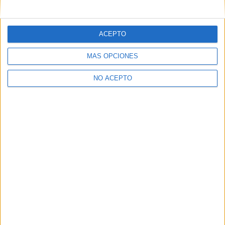
mensajes privados.
Y como regalo de agradecimiento, por registrarte te daremos
gratis una copia de nuestro ebook con 100 consejos para tu
ACEPTO
primer año de universidad
.
MÁS OPCIONES
NO ACEPTO
¿A qué esperas?