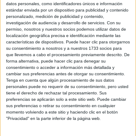
Sobre ti
datos personales, como identificadores únicos e información
estándar enviada por un dispositivo para publicidad y contenido
personalizado, medición de publicidad y contenido,
Soy:
*
investigación de audiencia y desarrollo de servicios.
Con su
Chico
permiso, nosotros y nuestros socios podemos utilizar datos de
Chica
localización geográfica precisa e identificación mediante las
características de dispositivos. Puede hacer clic para otorgarnos
¿En qué año terminas (o terminaste) bachillerato o FP?
*
su consentimiento a nosotros y a nuestros 1733 socios para
que llevemos a cabo el procesamiento previamente descrito. De
forma alternativa, puede hacer clic para denegar su
consentimiento o acceder a información más detallada y
Soy estudiante de:
*
cambiar sus preferencias antes de otorgar su consentimiento.
Tenga en cuenta que algún procesamiento de sus datos
personales puede no requerir de su consentimiento, pero usted
tiene el derecho de rechazar tal procesamiento. Sus
preferencias se aplicarán solo a este sitio web. Puede cambiar
Términos y Condiciones de Uso
sus preferencias o retirar su consentimiento en cualquier
momento volviendo a este sitio y haciendo clic en el botón
Acepto
los
Términos y Condiciones
de uso
*
"Privacidad" en la parte inferior de la página web.