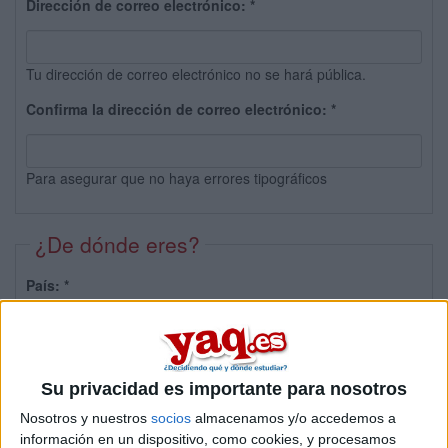
Dirección de correo electrónico:
*
Tu dirección de correo electrónico no se hará pública.
Confirma la dirección de correo electrónico:
*
Para asegurar que no haya errores tipográficos
¿De dónde eres?
País:
*
Provincia:
Su privacidad es importante para nosotros
Nosotros y nuestros
socios
almacenamos y/o accedemos a
información en un dispositivo, como cookies, y procesamos