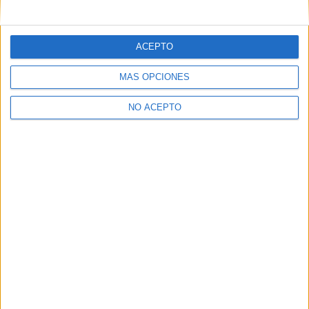
mensajes privados.
Y como regalo de agradecimiento, por registrarte te daremos
gratis una copia de nuestro ebook con 100 consejos para tu
ACEPTO
primer año de universidad
.
MÁS OPCIONES
NO ACEPTO
¿A qué esperas?