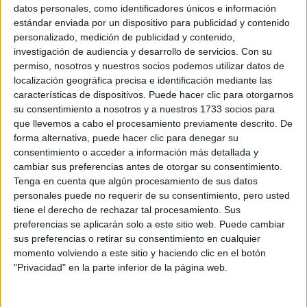
Sobre ti
datos personales, como identificadores únicos e información
estándar enviada por un dispositivo para publicidad y contenido
personalizado, medición de publicidad y contenido,
Soy:
*
investigación de audiencia y desarrollo de servicios.
Con su
Chico
permiso, nosotros y nuestros socios podemos utilizar datos de
Chica
localización geográfica precisa e identificación mediante las
características de dispositivos. Puede hacer clic para otorgarnos
¿En qué año terminas (o terminaste) bachillerato o FP?
*
su consentimiento a nosotros y a nuestros 1733 socios para
que llevemos a cabo el procesamiento previamente descrito. De
forma alternativa, puede hacer clic para denegar su
consentimiento o acceder a información más detallada y
Soy estudiante de:
*
cambiar sus preferencias antes de otorgar su consentimiento.
Tenga en cuenta que algún procesamiento de sus datos
personales puede no requerir de su consentimiento, pero usted
tiene el derecho de rechazar tal procesamiento. Sus
preferencias se aplicarán solo a este sitio web. Puede cambiar
Términos y Condiciones de Uso
sus preferencias o retirar su consentimiento en cualquier
momento volviendo a este sitio y haciendo clic en el botón
Acepto
los
Términos y Condiciones
de uso
*
"Privacidad" en la parte inferior de la página web.