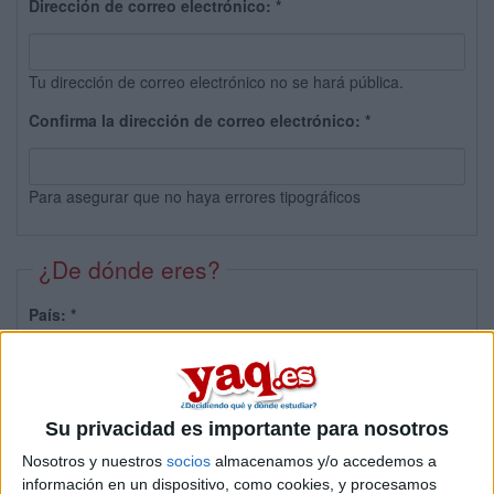
Dirección de correo electrónico:
*
Tu dirección de correo electrónico no se hará pública.
Confirma la dirección de correo electrónico:
*
Para asegurar que no haya errores tipográficos
¿De dónde eres?
País:
*
Provincia:
Su privacidad es importante para nosotros
Nosotros y nuestros
socios
almacenamos y/o accedemos a
información en un dispositivo, como cookies, y procesamos