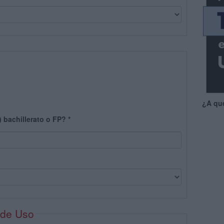
¿A qu
) bachillerato o FP?
*
 de Uso