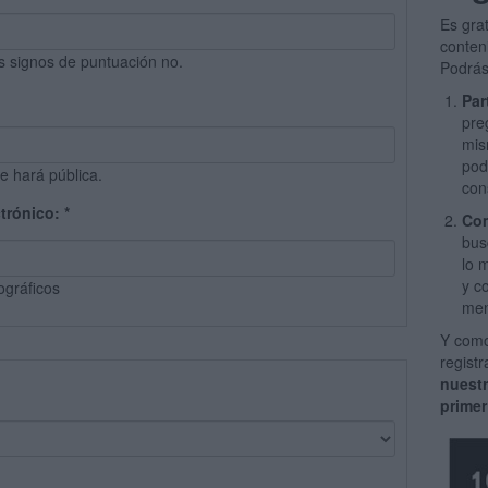
Es gra
conten
s signos de puntuación no.
Podrás
Par
pre
mis
pod
e hará pública.
con
ctrónico:
*
Com
bus
lo 
y c
ográficos
men
Y como
regist
nuest
primer