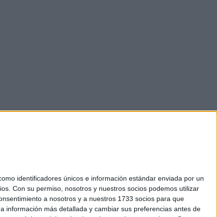
mo identificadores únicos e información estándar enviada por un
ios.
Con su permiso, nosotros y nuestros socios podemos utilizar
 consentimiento a nosotros y a nuestros 1733 socios para que
okies
 a información más detallada y cambiar sus preferencias antes de
el. +34 91 593 2767