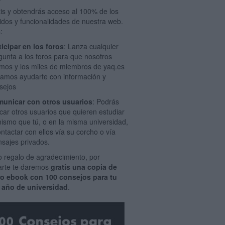
tis y obtendrás acceso al 100% de los
idos y funcionalidades de nuestra web.
:
ticipar en los foros
: Lanza cualquier
gunta a los foros para que nosotros
mos y los miles de miembros de yaq.es
amos ayudarte con información y
sejos
unicar con otros usuarios
: Podrás
car otros usuarios que quieren estudiar
mismo que tú, o en la misma universidad,
ontactar con ellos vía su corcho o vía
sajes privados.
 regalo de agradecimiento, por
rarte te daremos
gratis una copia de
ro ebook con 100 consejos para tu
 año de universidad
.