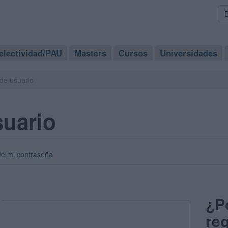
electividad/PAU
Masters
Cursos
Universidades
de usuario
suario
dé mi contraseña
¿P
reg