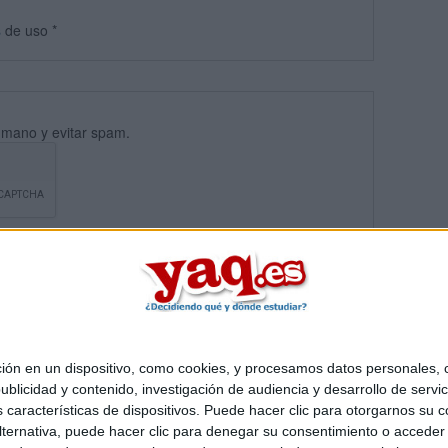
s
de uso
*
umano y evitar spam.
 en un dispositivo, como cookies, y procesamos datos personales, co
blicidad y contenido, investigación de audiencia y desarrollo de servic
Quiénes somos
|
Contactar
|
Anúnciate
as características de dispositivos. Puede hacer clic para otorgarnos su
o legal
|
Politica de privacidad
|
Condiciones generales
|
Política de co
ternativa, puede hacer clic para denegar su consentimiento o acceder
s Mediterráneo S.L.
- Diego de León 47 - 28006 Madrid [ESPAÑA] - T