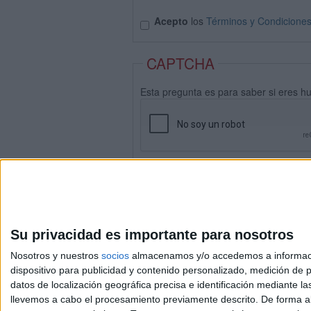
Acepto
los
Términos y Condicione
CAPTCHA
Esta pregunta es para saber si eres h
Su privacidad es importante para nosotros
Nosotros y nuestros
socios
almacenamos y/o accedemos a información
dispositivo para publicidad y contenido personalizado, medición de pu
datos de localización geográfica precisa e identificación mediante l
Avis
llevemos a cabo el procesamiento previamente descrito. De forma al
© 2003-2026
Compá