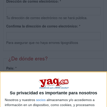
Dirección de correo electrónico:
*
Tu dirección de correo electrónico no se hará pública.
Confirma la dirección de correo electrónico:
*
Para asegurar que no haya errores tipográficos
¿De dónde eres?
País:
*
Provincia:
Su privacidad es importante para nosotros
Nosotros y nuestros
socios
almacenamos y/o accedemos a
información en un dispositivo, como cookies, y procesamos