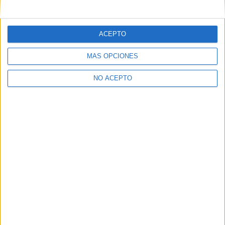
mensajes privados.
Y como regalo de agradecimiento, por registrarte te daremos
gratis una copia de nuestro ebook con 100 consejos para tu
ACEPTO
primer año de universidad
.
MÁS OPCIONES
NO ACEPTO
¿A qué esperas?