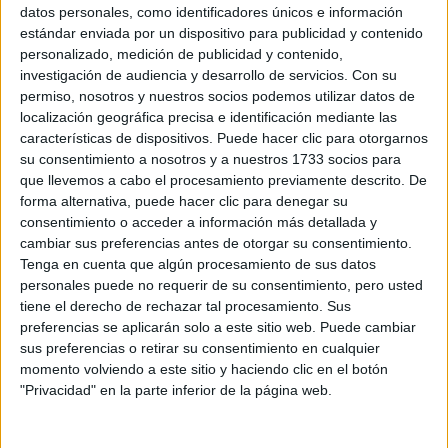
Sobre ti
datos personales, como identificadores únicos e información
estándar enviada por un dispositivo para publicidad y contenido
personalizado, medición de publicidad y contenido,
Soy:
*
investigación de audiencia y desarrollo de servicios.
Con su
Chico
permiso, nosotros y nuestros socios podemos utilizar datos de
Chica
localización geográfica precisa e identificación mediante las
características de dispositivos. Puede hacer clic para otorgarnos
¿En qué año terminas (o terminaste) bachillerato o FP?
*
su consentimiento a nosotros y a nuestros 1733 socios para
que llevemos a cabo el procesamiento previamente descrito. De
forma alternativa, puede hacer clic para denegar su
consentimiento o acceder a información más detallada y
Soy estudiante de:
*
cambiar sus preferencias antes de otorgar su consentimiento.
Tenga en cuenta que algún procesamiento de sus datos
personales puede no requerir de su consentimiento, pero usted
tiene el derecho de rechazar tal procesamiento. Sus
preferencias se aplicarán solo a este sitio web. Puede cambiar
Términos y Condiciones de Uso
sus preferencias o retirar su consentimiento en cualquier
momento volviendo a este sitio y haciendo clic en el botón
Acepto
los
Términos y Condiciones
de uso
*
"Privacidad" en la parte inferior de la página web.