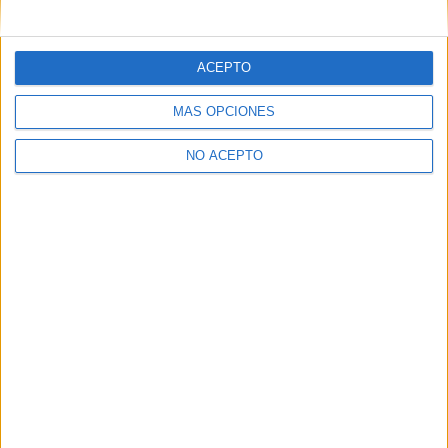
mensajes privados.
Y como regalo de agradecimiento, por registrarte te daremos
gratis una copia de nuestro ebook con 100 consejos para tu
ACEPTO
primer año de universidad
.
MÁS OPCIONES
NO ACEPTO
¿A qué esperas?