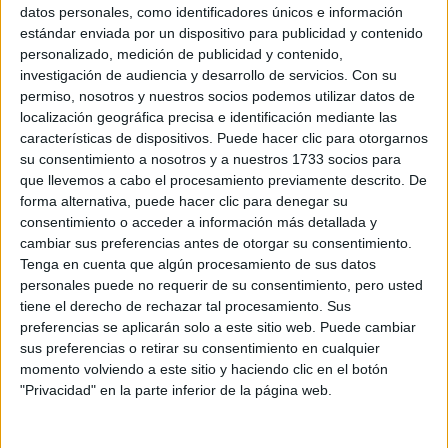
Sobre ti
datos personales, como identificadores únicos e información
estándar enviada por un dispositivo para publicidad y contenido
personalizado, medición de publicidad y contenido,
Soy:
*
investigación de audiencia y desarrollo de servicios.
Con su
Chico
permiso, nosotros y nuestros socios podemos utilizar datos de
Chica
localización geográfica precisa e identificación mediante las
características de dispositivos. Puede hacer clic para otorgarnos
¿En qué año terminas (o terminaste) bachillerato o FP?
*
su consentimiento a nosotros y a nuestros 1733 socios para
que llevemos a cabo el procesamiento previamente descrito. De
forma alternativa, puede hacer clic para denegar su
consentimiento o acceder a información más detallada y
Soy estudiante de:
*
cambiar sus preferencias antes de otorgar su consentimiento.
Tenga en cuenta que algún procesamiento de sus datos
personales puede no requerir de su consentimiento, pero usted
tiene el derecho de rechazar tal procesamiento. Sus
preferencias se aplicarán solo a este sitio web. Puede cambiar
Términos y Condiciones de Uso
sus preferencias o retirar su consentimiento en cualquier
momento volviendo a este sitio y haciendo clic en el botón
Acepto
los
Términos y Condiciones
de uso
*
"Privacidad" en la parte inferior de la página web.