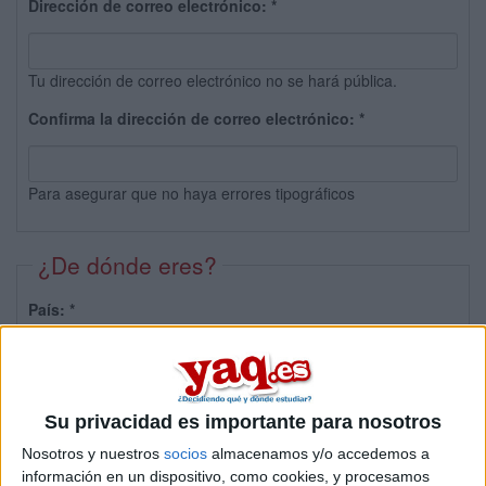
Dirección de correo electrónico:
*
Tu dirección de correo electrónico no se hará pública.
Confirma la dirección de correo electrónico:
*
Para asegurar que no haya errores tipográficos
¿De dónde eres?
País:
*
Provincia:
Su privacidad es importante para nosotros
Nosotros y nuestros
socios
almacenamos y/o accedemos a
información en un dispositivo, como cookies, y procesamos