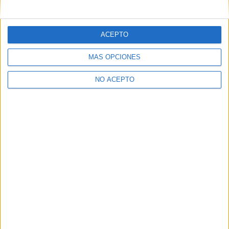
mensajes privados.
Y como regalo de agradecimiento, por registrarte te daremos
gratis una copia de nuestro ebook con 100 consejos para tu
ACEPTO
primer año de universidad
.
MÁS OPCIONES
NO ACEPTO
¿A qué esperas?