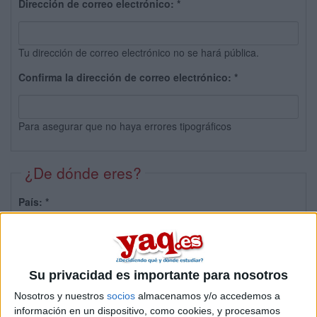
Dirección de correo electrónico:
*
Tu dirección de correo electrónico no se hará pública.
Confirma la dirección de correo electrónico:
*
Para asegurar que no haya errores tipográficos
¿De dónde eres?
País:
*
Provincia:
Su privacidad es importante para nosotros
Nosotros y nuestros
socios
almacenamos y/o accedemos a
información en un dispositivo, como cookies, y procesamos