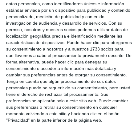
Sobre ti
datos personales, como identificadores únicos e información
estándar enviada por un dispositivo para publicidad y contenido
personalizado, medición de publicidad y contenido,
Soy:
*
investigación de audiencia y desarrollo de servicios.
Con su
Chico
permiso, nosotros y nuestros socios podemos utilizar datos de
Chica
localización geográfica precisa e identificación mediante las
características de dispositivos. Puede hacer clic para otorgarnos
¿En qué año terminas (o terminaste) bachillerato o FP?
*
su consentimiento a nosotros y a nuestros 1733 socios para
que llevemos a cabo el procesamiento previamente descrito. De
forma alternativa, puede hacer clic para denegar su
consentimiento o acceder a información más detallada y
Soy estudiante de:
*
cambiar sus preferencias antes de otorgar su consentimiento.
Tenga en cuenta que algún procesamiento de sus datos
personales puede no requerir de su consentimiento, pero usted
tiene el derecho de rechazar tal procesamiento. Sus
preferencias se aplicarán solo a este sitio web. Puede cambiar
Términos y Condiciones de Uso
sus preferencias o retirar su consentimiento en cualquier
momento volviendo a este sitio y haciendo clic en el botón
Acepto
los
Términos y Condiciones
de uso
*
"Privacidad" en la parte inferior de la página web.