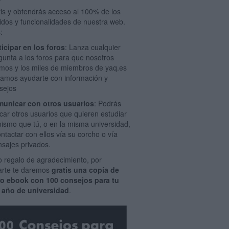
tis y obtendrás acceso al 100% de los
idos y funcionalidades de nuestra web.
:
ticipar en los foros
: Lanza cualquier
gunta a los foros para que nosotros
mos y los miles de miembros de yaq.es
amos ayudarte con información y
sejos
unicar con otros usuarios
: Podrás
car otros usuarios que quieren estudiar
mismo que tú, o en la misma universidad,
ontactar con ellos vía su corcho o vía
sajes privados.
 regalo de agradecimiento, por
rarte te daremos
gratis una copia de
ro ebook con 100 consejos para tu
 año de universidad
.