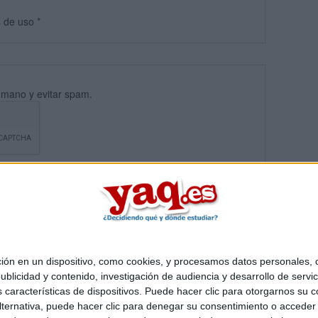
s
de uso
*
umano y evitar spam.
 en un dispositivo, como cookies, y procesamos datos personales, co
blicidad y contenido, investigación de audiencia y desarrollo de servic
Quiénes somos
|
Contactar
|
Anúnciate
as características de dispositivos. Puede hacer clic para otorgarnos su
o legal
|
Politica de privacidad
|
Condiciones generales
|
Política de co
ternativa, puede hacer clic para denegar su consentimiento o acceder
s Mediterráneo S.L.
- Diego de León 47 - 28006 Madrid [ESPAÑA] - T