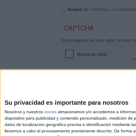
Acepto
los
Términos y Condicione
CAPTCHA
Esta pregunta es para saber si eres h
Su privacidad es importante para nosotros
Nosotros y nuestros
socios
almacenamos y/o accedemos a información
dispositivo para publicidad y contenido personalizado, medición de pu
datos de localización geográfica precisa e identificación mediante l
Avis
llevemos a cabo el procesamiento previamente descrito. De forma al
© 2003-2026
Compá