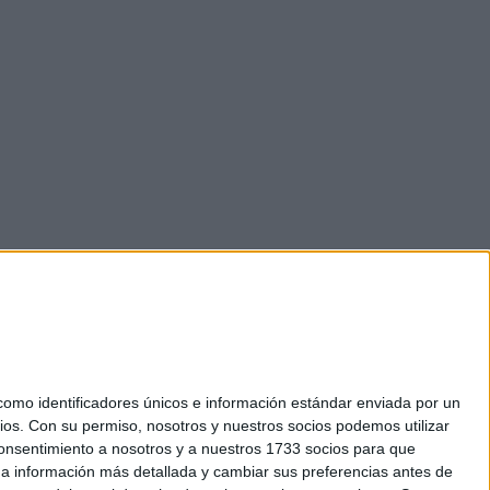
mo identificadores únicos e información estándar enviada por un
ios.
Con su permiso, nosotros y nuestros socios podemos utilizar
 consentimiento a nosotros y a nuestros 1733 socios para que
okies
 a información más detallada y cambiar sus preferencias antes de
el. +34 91 593 2767