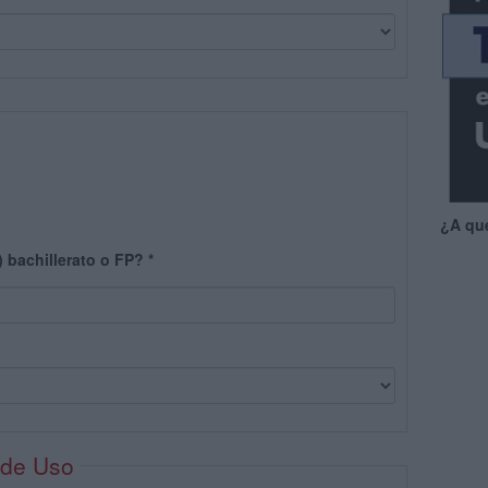
¿A qu
) bachillerato o FP?
*
 de Uso