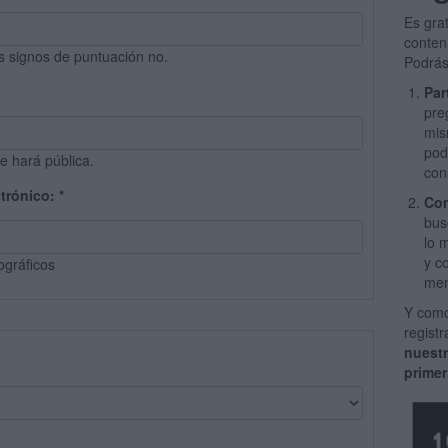
Es gra
conten
s signos de puntuación no.
Podrás
Par
pre
mis
pod
e hará pública.
con
ctrónico:
*
Com
bus
lo 
y c
ográficos
men
Y como
regist
nuest
primer