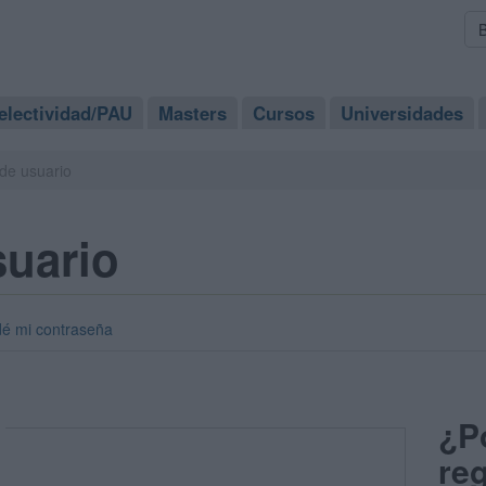
electividad/PAU
Masters
Cursos
Universidades
de usuario
suario
dé mi contraseña
¿P
reg