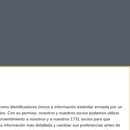
mo identificadores únicos e información estándar enviada por un
ios.
Con su permiso, nosotros y nuestros socios podemos utilizar
 consentimiento a nosotros y a nuestros 1731 socios para que
okies
 a información más detallada y cambiar sus preferencias antes de
el. +34 91 593 2767