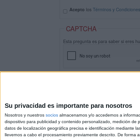
Acepto
los
Términos y Condicione
CAPTCHA
Esta pregunta es para saber si eres h
Su privacidad es importante para nosotros
Nosotros y nuestros
socios
almacenamos y/o accedemos a información
dispositivo para publicidad y contenido personalizado, medición de pu
datos de localización geográfica precisa e identificación mediante l
Avis
llevemos a cabo el procesamiento previamente descrito. De forma al
© 2003-2026
Compá