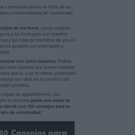
tis y obtendrás acceso al 100% de los
idos y funcionalidades de nuestra web.
:
ticipar en los foros
: Lanza cualquier
gunta a los foros para que nosotros
mos y los miles de miembros de yaq.es
amos ayudarte con información y
sejos
unicar con otros usuarios
: Podrás
car otros usuarios que quieren estudiar
mismo que tú, o en la misma universidad,
ontactar con ellos vía su corcho o vía
sajes privados.
 regalo de agradecimiento, por
rarte te daremos
gratis una copia de
ro ebook con 100 consejos para tu
 año de universidad
.