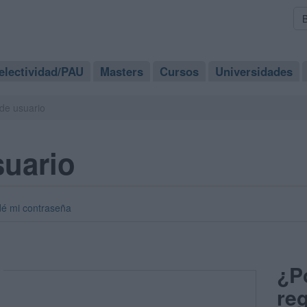
electividad/PAU
Masters
Cursos
Universidades
de usuario
suario
dé mi contraseña
¿P
reg