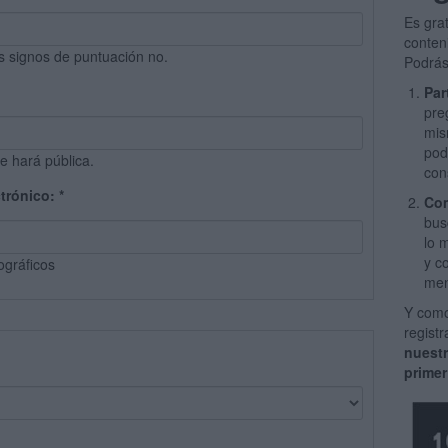
Es gra
conten
s signos de puntuación no.
Podrás
Par
pre
mis
pod
e hará pública.
con
ctrónico:
*
Com
bus
lo 
y c
ográficos
men
Y como
regist
nuest
primer