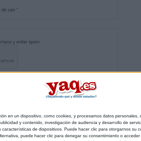
s
de uso
*
umano y evitar spam.
 en un dispositivo, como cookies, y procesamos datos personales, co
blicidad y contenido, investigación de audiencia y desarrollo de servic
Quiénes somos
|
Contactar
|
Anúnciate
as características de dispositivos. Puede hacer clic para otorgarnos su
o legal
|
Politica de privacidad
|
Condiciones generales
|
Política de co
ternativa, puede hacer clic para denegar su consentimiento o acceder
s Mediterráneo S.L.
- Diego de León 47 - 28006 Madrid [ESPAÑA] - T