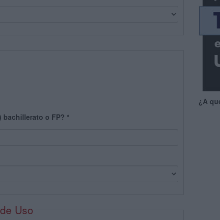
¿A qu
) bachillerato o FP?
*
 de Uso