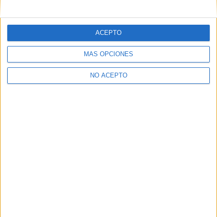
mensajes privados.
Y como regalo de agradecimiento, por registrarte te daremos
gratis una copia de nuestro ebook con 100 consejos para tu
ACEPTO
primer año de universidad
.
MÁS OPCIONES
NO ACEPTO
¿A qué esperas?