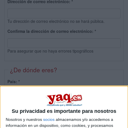
Dirección de correo electrónico:
*
Tu dirección de correo electrónico no se hará pública.
Confirma la dirección de correo electrónico:
*
Para asegurar que no haya errores tipográficos
¿De dónde eres?
País:
*
Provincia:
Su privacidad es importante para nosotros
Nosotros y nuestros
socios
almacenamos y/o accedemos a
información en un dispositivo, como cookies, y procesamos