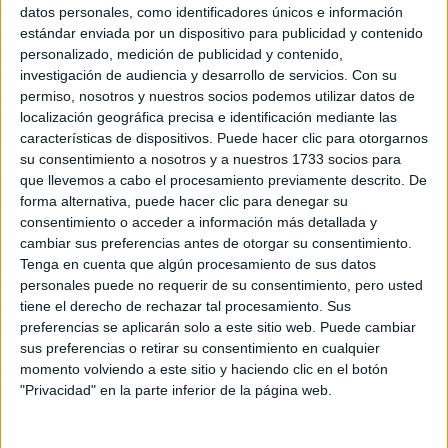
Sobre ti
datos personales, como identificadores únicos e información
estándar enviada por un dispositivo para publicidad y contenido
personalizado, medición de publicidad y contenido,
Soy:
*
investigación de audiencia y desarrollo de servicios.
Con su
Chico
permiso, nosotros y nuestros socios podemos utilizar datos de
Chica
localización geográfica precisa e identificación mediante las
características de dispositivos. Puede hacer clic para otorgarnos
¿En qué año terminas (o terminaste) bachillerato o FP?
*
su consentimiento a nosotros y a nuestros 1733 socios para
que llevemos a cabo el procesamiento previamente descrito. De
forma alternativa, puede hacer clic para denegar su
consentimiento o acceder a información más detallada y
Soy estudiante de:
*
cambiar sus preferencias antes de otorgar su consentimiento.
Tenga en cuenta que algún procesamiento de sus datos
personales puede no requerir de su consentimiento, pero usted
tiene el derecho de rechazar tal procesamiento. Sus
preferencias se aplicarán solo a este sitio web. Puede cambiar
Términos y Condiciones de Uso
sus preferencias o retirar su consentimiento en cualquier
momento volviendo a este sitio y haciendo clic en el botón
Acepto
los
Términos y Condiciones
de uso
*
"Privacidad" en la parte inferior de la página web.