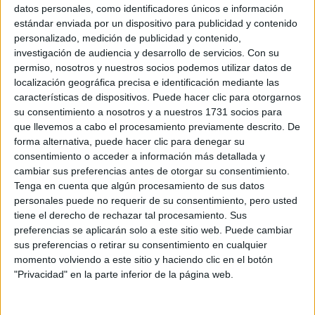
Sobre ti
datos personales, como identificadores únicos e información
estándar enviada por un dispositivo para publicidad y contenido
personalizado, medición de publicidad y contenido,
Soy:
*
investigación de audiencia y desarrollo de servicios.
Con su
Chico
permiso, nosotros y nuestros socios podemos utilizar datos de
Chica
localización geográfica precisa e identificación mediante las
características de dispositivos. Puede hacer clic para otorgarnos
¿En qué año terminas (o terminaste) bachillerato o FP?
*
su consentimiento a nosotros y a nuestros 1731 socios para
que llevemos a cabo el procesamiento previamente descrito. De
forma alternativa, puede hacer clic para denegar su
consentimiento o acceder a información más detallada y
Soy estudiante de:
*
cambiar sus preferencias antes de otorgar su consentimiento.
Tenga en cuenta que algún procesamiento de sus datos
personales puede no requerir de su consentimiento, pero usted
tiene el derecho de rechazar tal procesamiento. Sus
preferencias se aplicarán solo a este sitio web. Puede cambiar
Términos y Condiciones de Uso
sus preferencias o retirar su consentimiento en cualquier
momento volviendo a este sitio y haciendo clic en el botón
Acepto
los
Términos y Condiciones
de uso
*
"Privacidad" en la parte inferior de la página web.