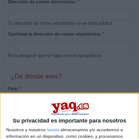
Dirección de correo electrónico:
*
Tu dirección de correo electrónico no se hará pública.
Confirma la dirección de correo electrónico:
*
Para asegurar que no haya errores tipográficos
¿De dónde eres?
País:
*
Provincia:
Su privacidad es importante para nosotros
Nosotros y nuestros
socios
almacenamos y/o accedemos a
información en un dispositivo, como cookies, y procesamos