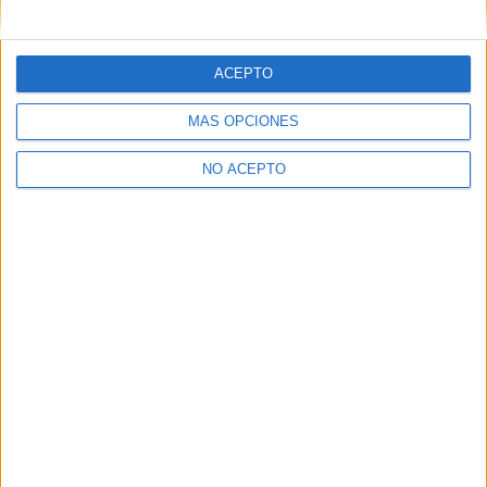
mensajes privados.
Y como regalo de agradecimiento, por registrarte te daremos
gratis una copia de nuestro ebook con 100 consejos para tu
ACEPTO
primer año de universidad
.
MÁS OPCIONES
NO ACEPTO
¿A qué esperas?