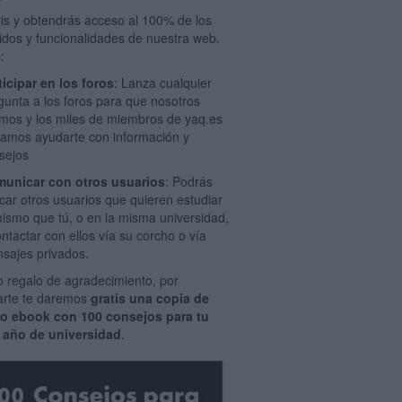
tis y obtendrás acceso al 100% de los
idos y funcionalidades de nuestra web.
:
ticipar en los foros
: Lanza cualquier
gunta a los foros para que nosotros
mos y los miles de miembros de yaq.es
amos ayudarte con información y
sejos
unicar con otros usuarios
: Podrás
car otros usuarios que quieren estudiar
mismo que tú, o en la misma universidad,
ontactar con ellos vía su corcho o vía
sajes privados.
 regalo de agradecimiento, por
rarte te daremos
gratis una copia de
ro ebook con 100 consejos para tu
 año de universidad
.