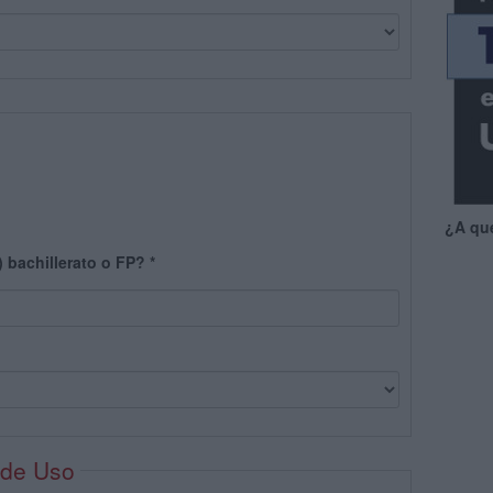
¿A qu
) bachillerato o FP?
*
 de Uso