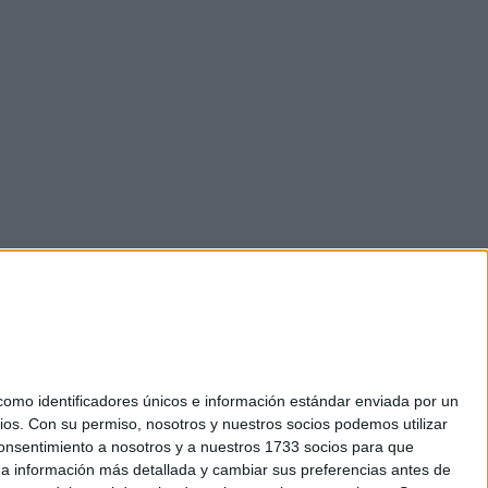
mo identificadores únicos e información estándar enviada por un
ios.
Con su permiso, nosotros y nuestros socios podemos utilizar
 consentimiento a nosotros y a nuestros 1733 socios para que
okies
 a información más detallada y cambiar sus preferencias antes de
el. +34 91 593 2767