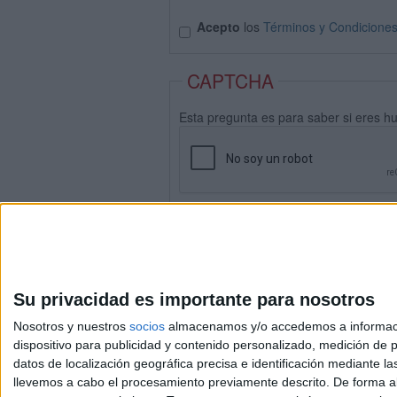
Acepto
los
Términos y Condicione
CAPTCHA
Esta pregunta es para saber si eres h
Su privacidad es importante para nosotros
Nosotros y nuestros
socios
almacenamos y/o accedemos a información
dispositivo para publicidad y contenido personalizado, medición de pu
datos de localización geográfica precisa e identificación mediante l
Avis
llevemos a cabo el procesamiento previamente descrito. De forma al
© 2003-2026
Compá