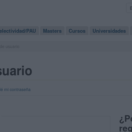
electividad/PAU
Masters
Cursos
Universidades
de usuario
suario
dé mi contraseña
¿P
reg