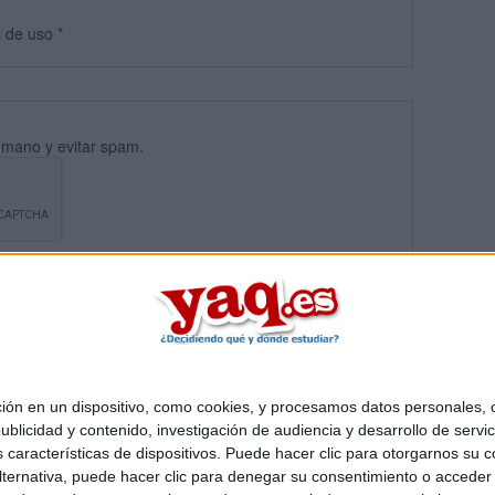
s
de uso
*
umano y evitar spam.
 en un dispositivo, como cookies, y procesamos datos personales, co
blicidad y contenido, investigación de audiencia y desarrollo de servic
Quiénes somos
|
Contactar
|
Anúnciate
as características de dispositivos. Puede hacer clic para otorgarnos su
o legal
|
Politica de privacidad
|
Condiciones generales
|
Política de co
ternativa, puede hacer clic para denegar su consentimiento o acceder
s Mediterráneo S.L.
- Diego de León 47 - 28006 Madrid [ESPAÑA] - T