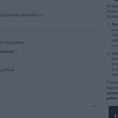
Es gra
conten
s signos de puntuación no.
Podrás
Par
pre
mis
pod
e hará pública.
con
ctrónico:
*
Com
bus
lo 
y c
ográficos
men
Y como
regist
nuest
primer