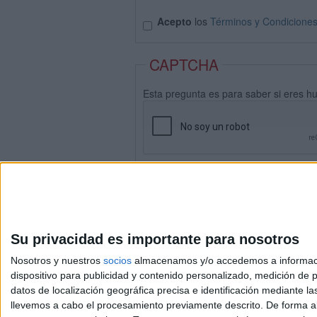
Acepto
los
Términos y Condicione
CAPTCHA
Esta pregunta es para saber si eres h
Su privacidad es importante para nosotros
Nosotros y nuestros
socios
almacenamos y/o accedemos a información
dispositivo para publicidad y contenido personalizado, medición de pu
datos de localización geográfica precisa e identificación mediante l
Avis
llevemos a cabo el procesamiento previamente descrito. De forma al
© 2003-2026
Compá