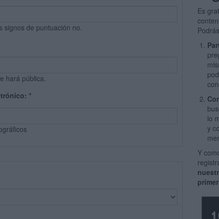
Es gra
conten
s signos de puntuación no.
Podrás
Par
pre
mis
pod
e hará pública.
con
ctrónico:
*
Com
bus
lo 
y c
ográficos
men
Y como
regist
nuest
primer