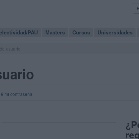
electividad/PAU
Masters
Cursos
Universidades
de usuario
suario
dé mi contraseña
¿P
reg