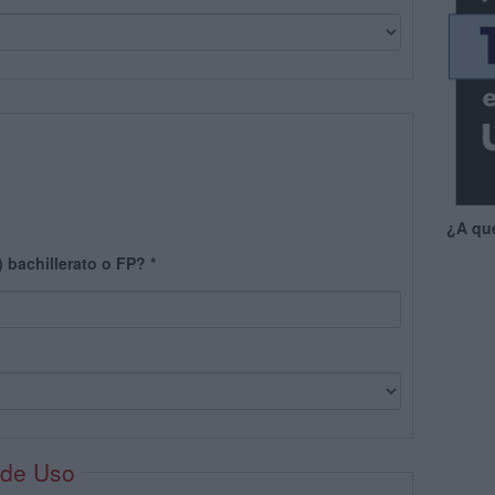
¿A qu
) bachillerato o FP?
*
 de Uso