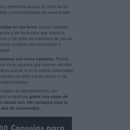
tis y obtendrás acceso al 100% de los
idos y funcionalidades de nuestra web.
:
ticipar en los foros
: Lanza cualquier
gunta a los foros para que nosotros
mos y los miles de miembros de yaq.es
amos ayudarte con información y
sejos
unicar con otros usuarios
: Podrás
car otros usuarios que quieren estudiar
mismo que tú, o en la misma universidad,
ontactar con ellos vía su corcho o vía
sajes privados.
 regalo de agradecimiento, por
rarte te daremos
gratis una copia de
ro ebook con 100 consejos para tu
 año de universidad
.