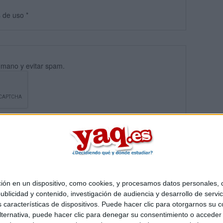
s
de uso
*
umano y evitar spam.
 en un dispositivo, como cookies, y procesamos datos personales, co
blicidad y contenido, investigación de audiencia y desarrollo de servic
Quiénes somos
|
Contactar
|
Anúnciate
as características de dispositivos. Puede hacer clic para otorgarnos su
o legal
|
Politica de privacidad
|
Condiciones generales
|
Política de co
ternativa, puede hacer clic para denegar su consentimiento o acceder
s Mediterráneo S.L.
- Diego de León 47 - 28006 Madrid [ESPAÑA] - T