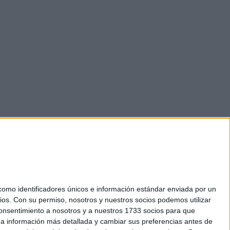
mo identificadores únicos e información estándar enviada por un
ios.
Con su permiso, nosotros y nuestros socios podemos utilizar
 consentimiento a nosotros y a nuestros 1733 socios para que
okies
 a información más detallada y cambiar sus preferencias antes de
el. +34 91 593 2767