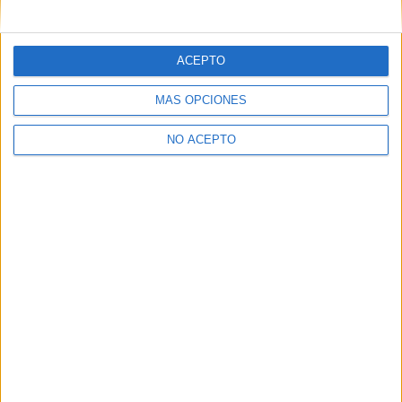
mensajes privados.
Y como regalo de agradecimiento, por registrarte te daremos
gratis una copia de nuestro ebook con 100 consejos para tu
ACEPTO
primer año de universidad
.
MÁS OPCIONES
NO ACEPTO
¿A qué esperas?