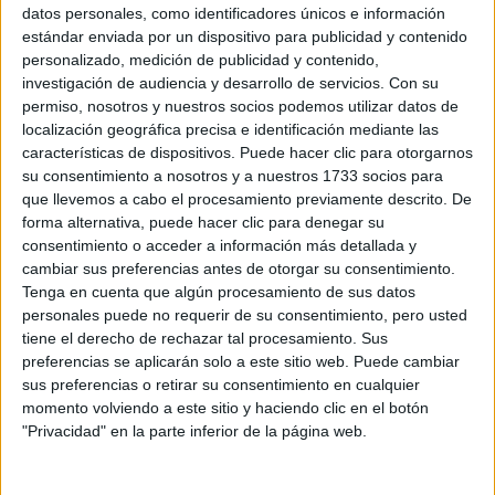
Sobre ti
datos personales, como identificadores únicos e información
estándar enviada por un dispositivo para publicidad y contenido
personalizado, medición de publicidad y contenido,
Soy:
*
investigación de audiencia y desarrollo de servicios.
Con su
Chico
permiso, nosotros y nuestros socios podemos utilizar datos de
Chica
localización geográfica precisa e identificación mediante las
características de dispositivos. Puede hacer clic para otorgarnos
¿En qué año terminas (o terminaste) bachillerato o FP?
*
su consentimiento a nosotros y a nuestros 1733 socios para
que llevemos a cabo el procesamiento previamente descrito. De
forma alternativa, puede hacer clic para denegar su
consentimiento o acceder a información más detallada y
Soy estudiante de:
*
cambiar sus preferencias antes de otorgar su consentimiento.
Tenga en cuenta que algún procesamiento de sus datos
personales puede no requerir de su consentimiento, pero usted
tiene el derecho de rechazar tal procesamiento. Sus
preferencias se aplicarán solo a este sitio web. Puede cambiar
Términos y Condiciones de Uso
sus preferencias o retirar su consentimiento en cualquier
momento volviendo a este sitio y haciendo clic en el botón
Acepto
los
Términos y Condiciones
de uso
*
"Privacidad" en la parte inferior de la página web.