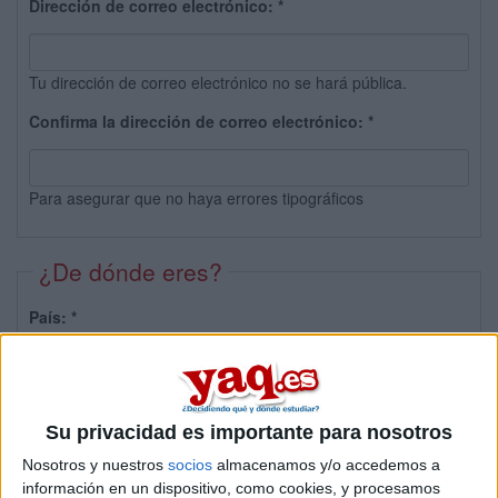
Dirección de correo electrónico:
*
Tu dirección de correo electrónico no se hará pública.
Confirma la dirección de correo electrónico:
*
Para asegurar que no haya errores tipográficos
¿De dónde eres?
País:
*
Provincia:
Su privacidad es importante para nosotros
Nosotros y nuestros
socios
almacenamos y/o accedemos a
información en un dispositivo, como cookies, y procesamos