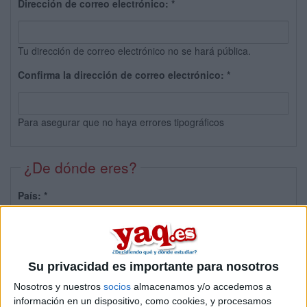
Dirección de correo electrónico:
*
Tu dirección de correo electrónico no se hará pública.
Confirma la dirección de correo electrónico:
*
Para asegurar que no haya errores tipográficos
¿De dónde eres?
País:
*
Provincia:
Su privacidad es importante para nosotros
Nosotros y nuestros
socios
almacenamos y/o accedemos a
información en un dispositivo, como cookies, y procesamos