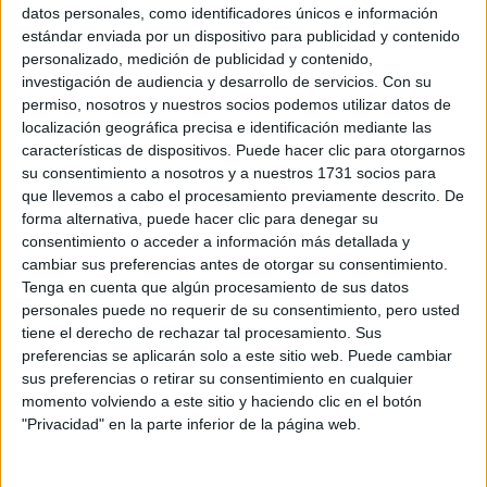
Sobre ti
datos personales, como identificadores únicos e información
estándar enviada por un dispositivo para publicidad y contenido
personalizado, medición de publicidad y contenido,
Soy:
*
investigación de audiencia y desarrollo de servicios.
Con su
Chico
permiso, nosotros y nuestros socios podemos utilizar datos de
Chica
localización geográfica precisa e identificación mediante las
características de dispositivos. Puede hacer clic para otorgarnos
¿En qué año terminas (o terminaste) bachillerato o FP?
*
su consentimiento a nosotros y a nuestros 1731 socios para
que llevemos a cabo el procesamiento previamente descrito. De
forma alternativa, puede hacer clic para denegar su
consentimiento o acceder a información más detallada y
Soy estudiante de:
*
cambiar sus preferencias antes de otorgar su consentimiento.
Tenga en cuenta que algún procesamiento de sus datos
personales puede no requerir de su consentimiento, pero usted
tiene el derecho de rechazar tal procesamiento. Sus
preferencias se aplicarán solo a este sitio web. Puede cambiar
Términos y Condiciones de Uso
sus preferencias o retirar su consentimiento en cualquier
momento volviendo a este sitio y haciendo clic en el botón
Acepto
los
Términos y Condiciones
de uso
*
"Privacidad" en la parte inferior de la página web.