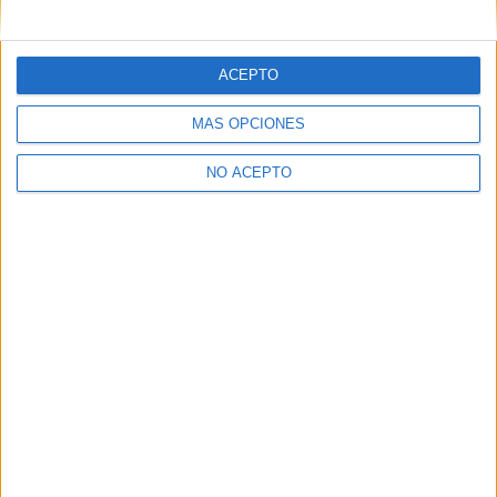
mensajes privados.
Y como regalo de agradecimiento, por registrarte te daremos
gratis una copia de nuestro ebook con 100 consejos para tu
ACEPTO
primer año de universidad
.
MÁS OPCIONES
NO ACEPTO
¿A qué esperas?