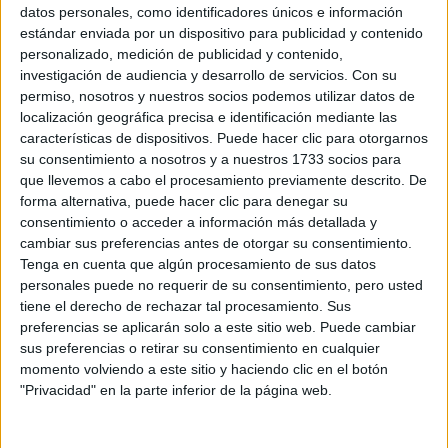
Sobre ti
datos personales, como identificadores únicos e información
estándar enviada por un dispositivo para publicidad y contenido
personalizado, medición de publicidad y contenido,
Soy:
*
investigación de audiencia y desarrollo de servicios.
Con su
Chico
permiso, nosotros y nuestros socios podemos utilizar datos de
Chica
localización geográfica precisa e identificación mediante las
características de dispositivos. Puede hacer clic para otorgarnos
¿En qué año terminas (o terminaste) bachillerato o FP?
*
su consentimiento a nosotros y a nuestros 1733 socios para
que llevemos a cabo el procesamiento previamente descrito. De
forma alternativa, puede hacer clic para denegar su
consentimiento o acceder a información más detallada y
Soy estudiante de:
*
cambiar sus preferencias antes de otorgar su consentimiento.
Tenga en cuenta que algún procesamiento de sus datos
personales puede no requerir de su consentimiento, pero usted
tiene el derecho de rechazar tal procesamiento. Sus
preferencias se aplicarán solo a este sitio web. Puede cambiar
Términos y Condiciones de Uso
sus preferencias o retirar su consentimiento en cualquier
momento volviendo a este sitio y haciendo clic en el botón
Acepto
los
Términos y Condiciones
de uso
*
"Privacidad" en la parte inferior de la página web.