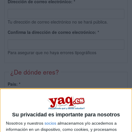
Dirección de correo electrónico:
*
Tu dirección de correo electrónico no se hará pública.
Confirma la dirección de correo electrónico:
*
Para asegurar que no haya errores tipográficos
¿De dónde eres?
País:
*
Provincia:
Su privacidad es importante para nosotros
Nosotros y nuestros
socios
almacenamos y/o accedemos a
información en un dispositivo, como cookies, y procesamos