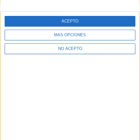
mensajes privados.
Y como regalo de agradecimiento, por registrarte te daremos
gratis una copia de nuestro ebook con 100 consejos para tu
ACEPTO
primer año de universidad
.
MÁS OPCIONES
NO ACEPTO
¿A qué esperas?