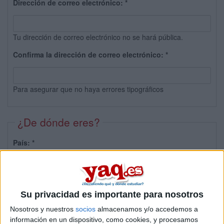
Dirección de correo electrónico:
*
Tu dirección de correo electrónico no se hará pública.
Confirma la dirección de correo electrónico:
*
Para asegurar que no haya errores tipográficos
¿De dónde eres?
País:
*
Provincia:
Su privacidad es importante para nosotros
Nosotros y nuestros
socios
almacenamos y/o accedemos a
información en un dispositivo, como cookies, y procesamos