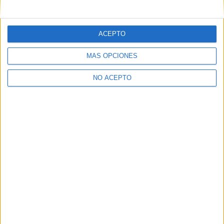
mensajes privados.
Y como regalo de agradecimiento, por registrarte te daremos
gratis una copia de nuestro ebook con 100 consejos para tu
ACEPTO
primer año de universidad
.
MÁS OPCIONES
NO ACEPTO
¿A qué esperas?