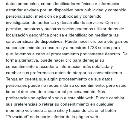
Sobre ti
datos personales, como identificadores únicos e información
estándar enviada por un dispositivo para publicidad y contenido
personalizado, medición de publicidad y contenido,
Soy:
*
investigación de audiencia y desarrollo de servicios.
Con su
Chico
permiso, nosotros y nuestros socios podemos utilizar datos de
Chica
localización geográfica precisa e identificación mediante las
características de dispositivos. Puede hacer clic para otorgarnos
¿En qué año terminas (o terminaste) bachillerato o FP?
*
su consentimiento a nosotros y a nuestros 1733 socios para
que llevemos a cabo el procesamiento previamente descrito. De
forma alternativa, puede hacer clic para denegar su
consentimiento o acceder a información más detallada y
Soy estudiante de:
*
cambiar sus preferencias antes de otorgar su consentimiento.
Tenga en cuenta que algún procesamiento de sus datos
personales puede no requerir de su consentimiento, pero usted
tiene el derecho de rechazar tal procesamiento. Sus
preferencias se aplicarán solo a este sitio web. Puede cambiar
Términos y Condiciones de Uso
sus preferencias o retirar su consentimiento en cualquier
momento volviendo a este sitio y haciendo clic en el botón
Acepto
los
Términos y Condiciones
de uso
*
"Privacidad" en la parte inferior de la página web.