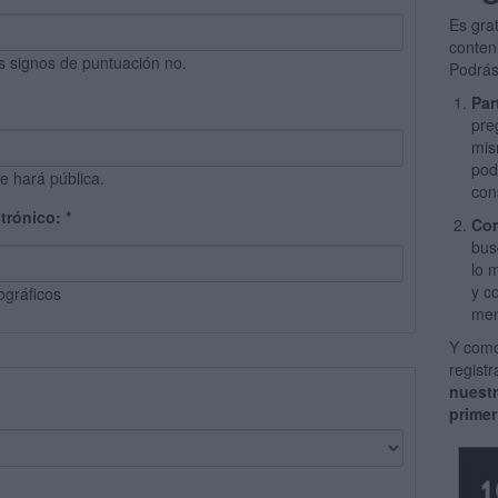
Es gra
conten
s signos de puntuación no.
Podrás
Par
pre
mis
pod
e hará pública.
con
ctrónico:
*
Com
bus
lo 
y c
ográficos
men
Y como
regist
nuest
primer