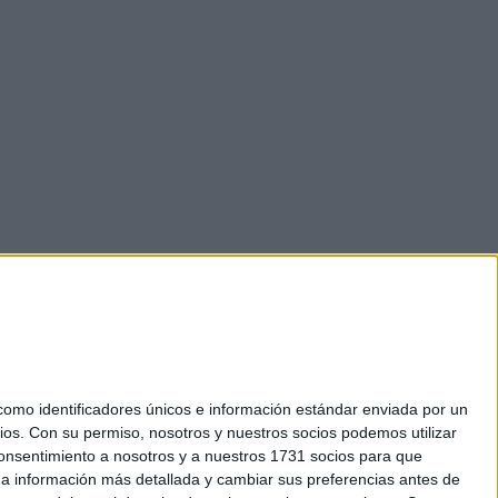
mo identificadores únicos e información estándar enviada por un
ios.
Con su permiso, nosotros y nuestros socios podemos utilizar
 consentimiento a nosotros y a nuestros 1731 socios para que
okies
 a información más detallada y cambiar sus preferencias antes de
el. +34 91 593 2767