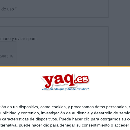
s
de uso
*
umano y evitar spam.
 en un dispositivo, como cookies, y procesamos datos personales, co
blicidad y contenido, investigación de audiencia y desarrollo de servic
Quiénes somos
|
Contactar
|
Anúnciate
as características de dispositivos. Puede hacer clic para otorgarnos su
o legal
|
Politica de privacidad
|
Condiciones generales
|
Política de co
ternativa, puede hacer clic para denegar su consentimiento o acceder
s Mediterráneo S.L.
- Diego de León 47 - 28006 Madrid [ESPAÑA] - T