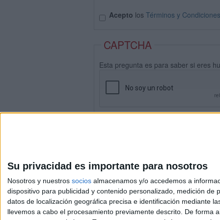
Acepto
los
Términos y Condicione
CAPTCHA
Esta pregunta es para saber si eres h
Su privacidad es importante para nosotros
Nosotros y nuestros
socios
almacenamos y/o accedemos a información
dispositivo para publicidad y contenido personalizado, medición de pu
datos de localización geográfica precisa e identificación mediante l
Avis
llevemos a cabo el procesamiento previamente descrito. De forma al
© 2003-2026
Compá