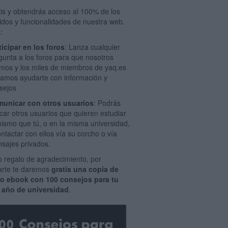
tis y obtendrás acceso al 100% de los
idos y funcionalidades de nuestra web.
:
ticipar en los foros
: Lanza cualquier
gunta a los foros para que nosotros
mos y los miles de miembros de yaq.es
amos ayudarte con información y
sejos
unicar con otros usuarios
: Podrás
car otros usuarios que quieren estudiar
mismo que tú, o en la misma universidad,
ontactar con ellos vía su corcho o vía
sajes privados.
 regalo de agradecimiento, por
rarte te daremos
gratis una copia de
ro ebook con 100 consejos para tu
 año de universidad
.