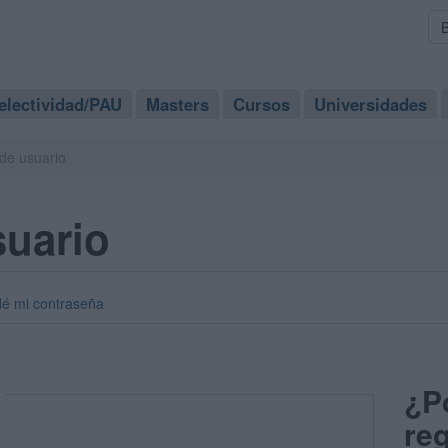
electividad/PAU
Masters
Cursos
Universidades
de usuario
suario
dé mi contraseña
¿P
reg