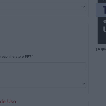
¿A qu
) bachillerato o FP?
*
 de Uso