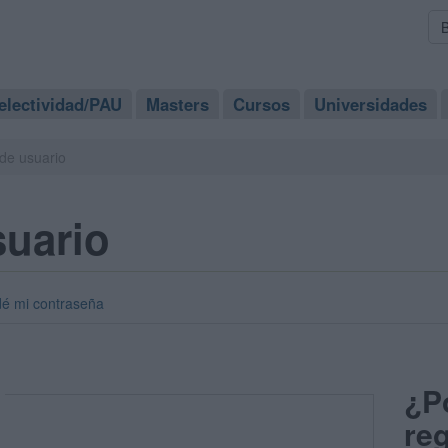
electividad/PAU
Masters
Cursos
Universidades
de usuario
suario
dé mi contraseña
¿P
reg