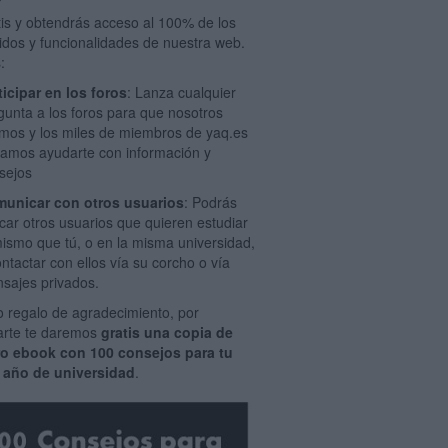
tis y obtendrás acceso al 100% de los
idos y funcionalidades de nuestra web.
:
ticipar en los foros
: Lanza cualquier
gunta a los foros para que nosotros
mos y los miles de miembros de yaq.es
amos ayudarte con información y
sejos
unicar con otros usuarios
: Podrás
car otros usuarios que quieren estudiar
mismo que tú, o en la misma universidad,
ontactar con ellos vía su corcho o vía
sajes privados.
 regalo de agradecimiento, por
rarte te daremos
gratis una copia de
ro ebook con 100 consejos para tu
 año de universidad
.