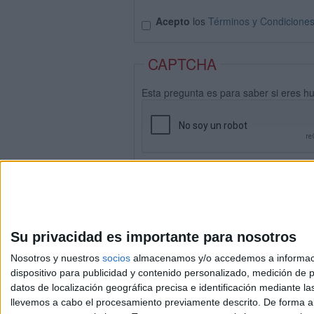
Acepto
los
Términos y Condicione
CAPTCHA
Esta pregunta es para saber si eres h
Su privacidad es importante para nosotros
Nosotros y nuestros
socios
almacenamos y/o accedemos a información
dispositivo para publicidad y contenido personalizado, medición de pu
datos de localización geográfica precisa e identificación mediante l
Avis
llevemos a cabo el procesamiento previamente descrito. De forma al
© 2003-2026
Compá