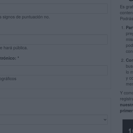
Es gra
conten
s signos de puntuación no.
Podrás
Par
pre
mis
pod
e hará pública.
con
ctrónico:
*
Com
bus
lo 
y c
ográficos
men
Y como
regist
nuest
primer