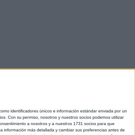
mo identificadores únicos e información estándar enviada por un
ios.
Con su permiso, nosotros y nuestros socios podemos utilizar
 consentimiento a nosotros y a nuestros 1731 socios para que
okies
 a información más detallada y cambiar sus preferencias antes de
el. +34 91 593 2767