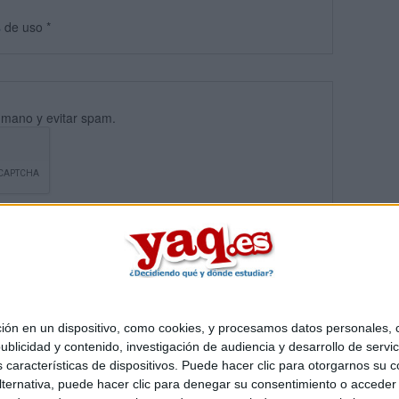
s
de uso
*
umano y evitar spam.
 en un dispositivo, como cookies, y procesamos datos personales, co
blicidad y contenido, investigación de audiencia y desarrollo de servic
Quiénes somos
|
Contactar
|
Anúnciate
as características de dispositivos. Puede hacer clic para otorgarnos su
o legal
|
Politica de privacidad
|
Condiciones generales
|
Política de co
ternativa, puede hacer clic para denegar su consentimiento o acceder
s Mediterráneo S.L.
- Diego de León 47 - 28006 Madrid [ESPAÑA] - T