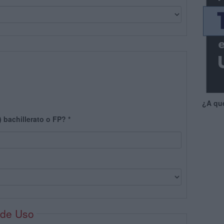
¿A qu
) bachillerato o FP?
*
 de Uso