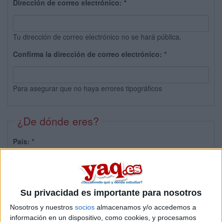
Dirección de correo electrónico:
*
Tu dirección de correo electrónico no se hará pública.
Confirma la dirección de correo electrónico:
*
Para asegurar que no haya errores tipográficos
¿De dónde eres?
País:
*
Provincia:
Su privacidad es importante para nosotros
Nosotros y nuestros
socios
almacenamos y/o accedemos a
información en un dispositivo, como cookies, y procesamos