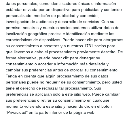
Sobre ti
datos personales, como identificadores únicos e información
estándar enviada por un dispositivo para publicidad y contenido
personalizado, medición de publicidad y contenido,
Soy:
*
investigación de audiencia y desarrollo de servicios.
Con su
Chico
permiso, nosotros y nuestros socios podemos utilizar datos de
Chica
localización geográfica precisa e identificación mediante las
características de dispositivos. Puede hacer clic para otorgarnos
¿En qué año terminas (o terminaste) bachillerato o FP?
*
su consentimiento a nosotros y a nuestros 1731 socios para
que llevemos a cabo el procesamiento previamente descrito. De
forma alternativa, puede hacer clic para denegar su
consentimiento o acceder a información más detallada y
Soy estudiante de:
*
cambiar sus preferencias antes de otorgar su consentimiento.
Tenga en cuenta que algún procesamiento de sus datos
personales puede no requerir de su consentimiento, pero usted
tiene el derecho de rechazar tal procesamiento. Sus
preferencias se aplicarán solo a este sitio web. Puede cambiar
Términos y Condiciones de Uso
sus preferencias o retirar su consentimiento en cualquier
momento volviendo a este sitio y haciendo clic en el botón
Acepto
los
Términos y Condiciones
de uso
*
"Privacidad" en la parte inferior de la página web.