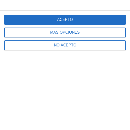
mensajes privados.
Y como regalo de agradecimiento, por registrarte te daremos
gratis una copia de nuestro ebook con 100 consejos para tu
ACEPTO
primer año de universidad
.
MÁS OPCIONES
NO ACEPTO
¿A qué esperas?