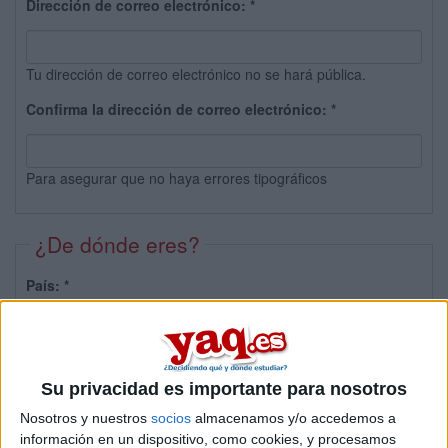
Dirección de correo electrónico:
*
Tu dirección de correo electrónico no se hará pública.
Confirma la dirección de correo electrónico:
*
Para asegurar que no haya errores tipográficos
¿De dónde eres?
País:
*
Provincia:
Su privacidad es importante para nosotros
Nosotros y nuestros
socios
almacenamos y/o accedemos a
información en un dispositivo, como cookies, y procesamos