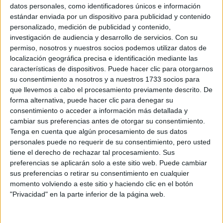
Sobre ti
datos personales, como identificadores únicos e información
estándar enviada por un dispositivo para publicidad y contenido
personalizado, medición de publicidad y contenido,
Soy:
*
investigación de audiencia y desarrollo de servicios.
Con su
Chico
permiso, nosotros y nuestros socios podemos utilizar datos de
Chica
localización geográfica precisa e identificación mediante las
características de dispositivos. Puede hacer clic para otorgarnos
¿En qué año terminas (o terminaste) bachillerato o FP?
*
su consentimiento a nosotros y a nuestros 1733 socios para
que llevemos a cabo el procesamiento previamente descrito. De
forma alternativa, puede hacer clic para denegar su
consentimiento o acceder a información más detallada y
Soy estudiante de:
*
cambiar sus preferencias antes de otorgar su consentimiento.
Tenga en cuenta que algún procesamiento de sus datos
personales puede no requerir de su consentimiento, pero usted
tiene el derecho de rechazar tal procesamiento. Sus
preferencias se aplicarán solo a este sitio web. Puede cambiar
Términos y Condiciones de Uso
sus preferencias o retirar su consentimiento en cualquier
momento volviendo a este sitio y haciendo clic en el botón
Acepto
los
Términos y Condiciones
de uso
*
"Privacidad" en la parte inferior de la página web.