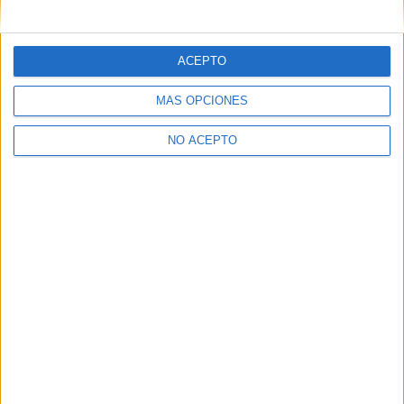
mensajes privados.
Y como regalo de agradecimiento, por registrarte te daremos
gratis una copia de nuestro ebook con 100 consejos para tu
ACEPTO
primer año de universidad
.
MÁS OPCIONES
NO ACEPTO
¿A qué esperas?