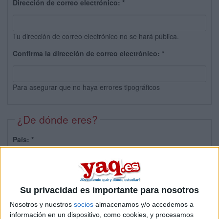
Dirección de correo electrónico:
*
Tu dirección de correo electrónico no se hará pública.
Confirma la dirección de correo electrónico:
*
Para asegurar que no haya errores tipográficos
¿De dónde eres?
País:
*
Provincia:
Su privacidad es importante para nosotros
Nosotros y nuestros
socios
almacenamos y/o accedemos a
información en un dispositivo, como cookies, y procesamos