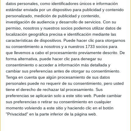
Sobre ti
datos personales, como identificadores únicos e información
estándar enviada por un dispositivo para publicidad y contenido
personalizado, medición de publicidad y contenido,
Soy:
*
investigación de audiencia y desarrollo de servicios.
Con su
Chico
permiso, nosotros y nuestros socios podemos utilizar datos de
Chica
localización geográfica precisa e identificación mediante las
características de dispositivos. Puede hacer clic para otorgarnos
¿En qué año terminas (o terminaste) bachillerato o FP?
*
su consentimiento a nosotros y a nuestros 1733 socios para
que llevemos a cabo el procesamiento previamente descrito. De
forma alternativa, puede hacer clic para denegar su
consentimiento o acceder a información más detallada y
Soy estudiante de:
*
cambiar sus preferencias antes de otorgar su consentimiento.
Tenga en cuenta que algún procesamiento de sus datos
personales puede no requerir de su consentimiento, pero usted
tiene el derecho de rechazar tal procesamiento. Sus
preferencias se aplicarán solo a este sitio web. Puede cambiar
Términos y Condiciones de Uso
sus preferencias o retirar su consentimiento en cualquier
momento volviendo a este sitio y haciendo clic en el botón
Acepto
los
Términos y Condiciones
de uso
*
"Privacidad" en la parte inferior de la página web.