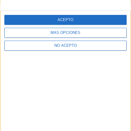
mensajes privados.
Y como regalo de agradecimiento, por registrarte te daremos
gratis una copia de nuestro ebook con 100 consejos para tu
ACEPTO
primer año de universidad
.
MÁS OPCIONES
NO ACEPTO
¿A qué esperas?