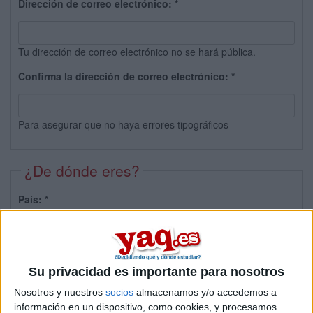
Dirección de correo electrónico:
*
Tu dirección de correo electrónico no se hará pública.
Confirma la dirección de correo electrónico:
*
Para asegurar que no haya errores tipográficos
¿De dónde eres?
País:
*
Provincia:
Su privacidad es importante para nosotros
Nosotros y nuestros
socios
almacenamos y/o accedemos a
información en un dispositivo, como cookies, y procesamos