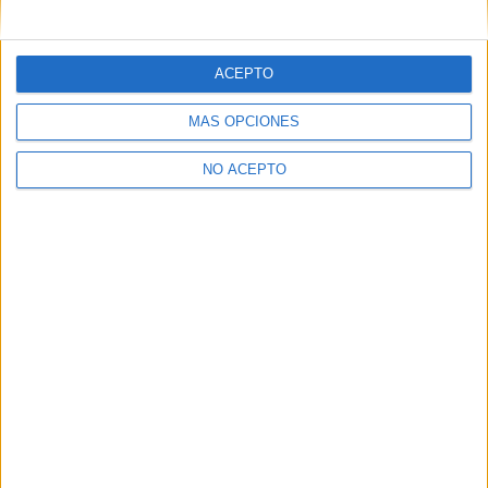
mensajes privados.
Y como regalo de agradecimiento, por registrarte te daremos
gratis una copia de nuestro ebook con 100 consejos para tu
ACEPTO
primer año de universidad
.
MÁS OPCIONES
NO ACEPTO
¿A qué esperas?