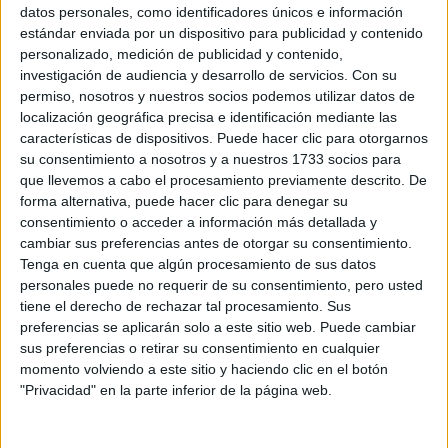
Sobre ti
datos personales, como identificadores únicos e información
estándar enviada por un dispositivo para publicidad y contenido
personalizado, medición de publicidad y contenido,
Soy:
*
investigación de audiencia y desarrollo de servicios.
Con su
Chico
permiso, nosotros y nuestros socios podemos utilizar datos de
Chica
localización geográfica precisa e identificación mediante las
características de dispositivos. Puede hacer clic para otorgarnos
¿En qué año terminas (o terminaste) bachillerato o FP?
*
su consentimiento a nosotros y a nuestros 1733 socios para
que llevemos a cabo el procesamiento previamente descrito. De
forma alternativa, puede hacer clic para denegar su
consentimiento o acceder a información más detallada y
Soy estudiante de:
*
cambiar sus preferencias antes de otorgar su consentimiento.
Tenga en cuenta que algún procesamiento de sus datos
personales puede no requerir de su consentimiento, pero usted
tiene el derecho de rechazar tal procesamiento. Sus
preferencias se aplicarán solo a este sitio web. Puede cambiar
Términos y Condiciones de Uso
sus preferencias o retirar su consentimiento en cualquier
momento volviendo a este sitio y haciendo clic en el botón
Acepto
los
Términos y Condiciones
de uso
*
"Privacidad" en la parte inferior de la página web.