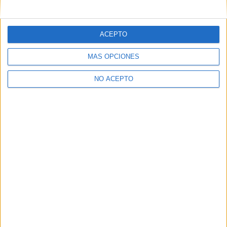
mensajes privados.
Y como regalo de agradecimiento, por registrarte te daremos
gratis una copia de nuestro ebook con 100 consejos para tu
ACEPTO
primer año de universidad
.
MÁS OPCIONES
NO ACEPTO
¿A qué esperas?