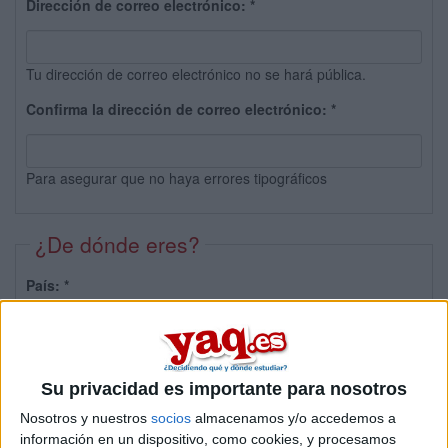
Dirección de correo electrónico:
*
Tu dirección de correo electrónico no se hará pública.
Confirma la dirección de correo electrónico:
*
Para asegurar que no haya errores tipográficos
¿De dónde eres?
País:
*
Provincia:
Su privacidad es importante para nosotros
Nosotros y nuestros
socios
almacenamos y/o accedemos a
información en un dispositivo, como cookies, y procesamos