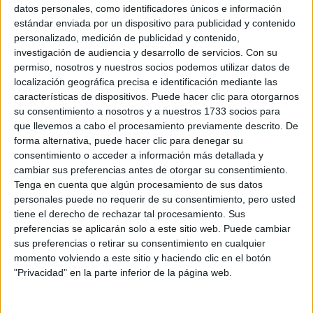
Sobre ti
datos personales, como identificadores únicos e información
estándar enviada por un dispositivo para publicidad y contenido
personalizado, medición de publicidad y contenido,
Soy:
*
investigación de audiencia y desarrollo de servicios.
Con su
Chico
permiso, nosotros y nuestros socios podemos utilizar datos de
Chica
localización geográfica precisa e identificación mediante las
características de dispositivos. Puede hacer clic para otorgarnos
¿En qué año terminas (o terminaste) bachillerato o FP?
*
su consentimiento a nosotros y a nuestros 1733 socios para
que llevemos a cabo el procesamiento previamente descrito. De
forma alternativa, puede hacer clic para denegar su
consentimiento o acceder a información más detallada y
Soy estudiante de:
*
cambiar sus preferencias antes de otorgar su consentimiento.
Tenga en cuenta que algún procesamiento de sus datos
personales puede no requerir de su consentimiento, pero usted
tiene el derecho de rechazar tal procesamiento. Sus
preferencias se aplicarán solo a este sitio web. Puede cambiar
Términos y Condiciones de Uso
sus preferencias o retirar su consentimiento en cualquier
momento volviendo a este sitio y haciendo clic en el botón
Acepto
los
Términos y Condiciones
de uso
*
"Privacidad" en la parte inferior de la página web.