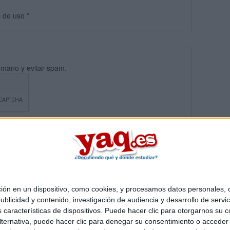
s
de uso
*
umano y evitar spam.
 en un dispositivo, como cookies, y procesamos datos personales, co
blicidad y contenido, investigación de audiencia y desarrollo de servic
Quiénes somos
|
Contactar
|
Anúnciate
as características de dispositivos. Puede hacer clic para otorgarnos su
o legal
|
Politica de privacidad
|
Condiciones generales
|
Política de co
ternativa, puede hacer clic para denegar su consentimiento o acceder
s Mediterráneo S.L.
- Diego de León 47 - 28006 Madrid [ESPAÑA] - T