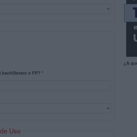
¿A qu
) bachillerato o FP?
*
 de Uso