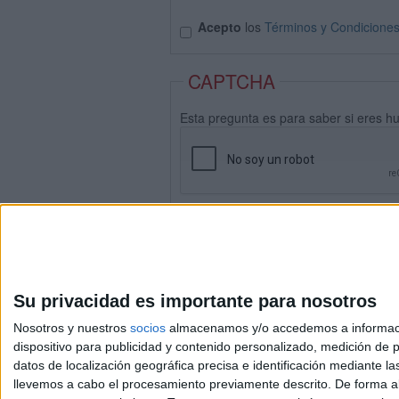
Acepto
los
Términos y Condicione
CAPTCHA
Esta pregunta es para saber si eres h
Su privacidad es importante para nosotros
Nosotros y nuestros
socios
almacenamos y/o accedemos a información
dispositivo para publicidad y contenido personalizado, medición de pu
datos de localización geográfica precisa e identificación mediante l
Avis
llevemos a cabo el procesamiento previamente descrito. De forma al
© 2003-2026
Compá