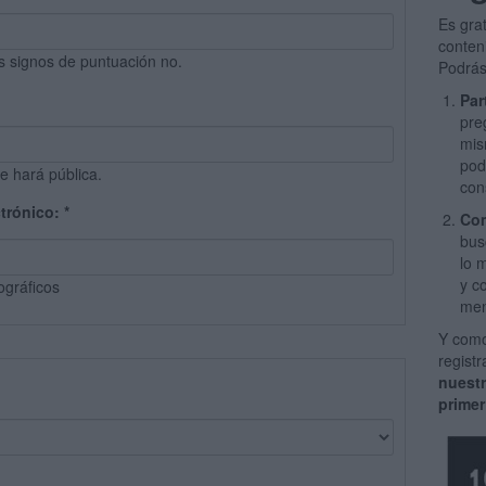
Es gra
conten
s signos de puntuación no.
Podrás
Par
pre
mis
pod
e hará pública.
con
ctrónico:
*
Com
bus
lo 
y c
ográficos
men
Y como
regist
nuest
primer