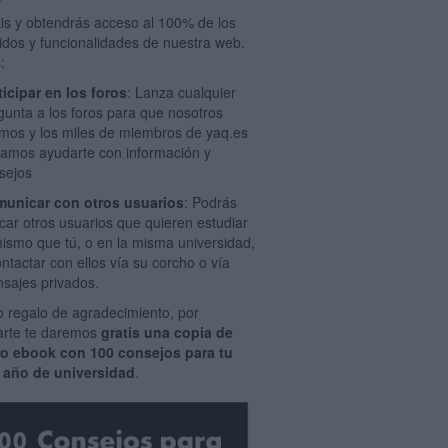
tis y obtendrás acceso al 100% de los
idos y funcionalidades de nuestra web.
:
ticipar en los foros
: Lanza cualquier
gunta a los foros para que nosotros
mos y los miles de miembros de yaq.es
amos ayudarte con información y
sejos
unicar con otros usuarios
: Podrás
car otros usuarios que quieren estudiar
mismo que tú, o en la misma universidad,
ontactar con ellos vía su corcho o vía
sajes privados.
 regalo de agradecimiento, por
rarte te daremos
gratis una copia de
ro ebook con 100 consejos para tu
 año de universidad
.