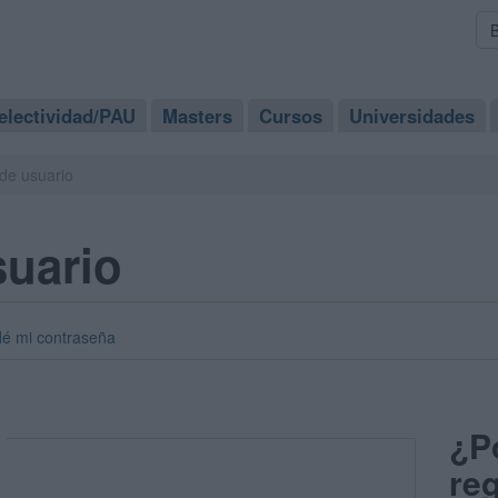
electividad/PAU
Masters
Cursos
Universidades
de usuario
suario
dé mi contraseña
¿P
reg