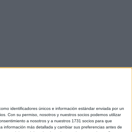
mo identificadores únicos e información estándar enviada por un
ios.
Con su permiso, nosotros y nuestros socios podemos utilizar
 consentimiento a nosotros y a nuestros 1731 socios para que
okies
 a información más detallada y cambiar sus preferencias antes de
el. +34 91 593 2767